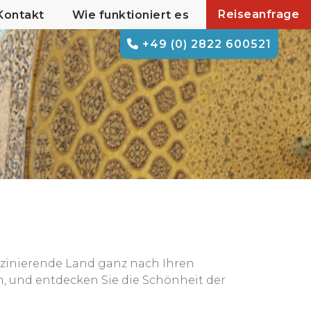
Reiseanfrage
Kontakt
Wie funktioniert es
+49 (0) 2822 600521
aszinierende Land ganz nach Ihren
n, und entdecken Sie die Schönheit der