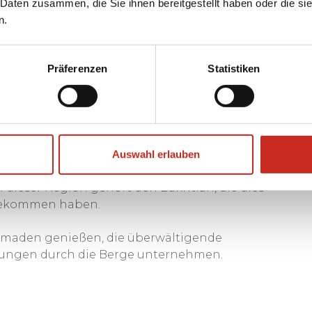
 Daten zusammen, die Sie ihnen bereitgestellt haben oder die s
. Die bekanntesten Nomadenvölker sind die
n.
h Savan, die Turkmenen, die Balutschen und die
Präferenzen
Statistiken
ihre Zelte im Koohrang-Gebirge, unweit von
tische schwarz-weiße Mäntel und sind daher
 schwarzen Nomadenzelte in der atemberaubenden
übernachten, das von einem
Auswahl erlauben
et wurde, auf dem Ort, der seit Jahrzehnten im
n dieser Region gehört den Bakhtiari, die dies
 bekommen haben.
Nomaden genießen, die überwältigende
ungen durch die Berge unternehmen.