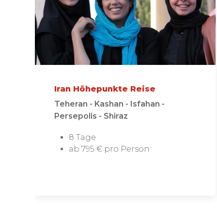
Iran Höhepunkte Reise
Teheran - Kashan - Isfahan -
Persepolis - Shiraz
8 Tage
ab 795 € pro Person