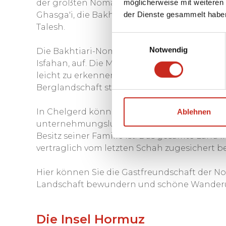
möglicherweise mit weiteren
der größten Nomadenpopulationen der Welt
der Dienste gesammelt habe
Ghasga'i, die Bakhtiari, die Kurden, die Sha
Talesh.
Einwilligungsauswahl
Notwendig
Die Bakhtiari-Nomaden schlagen im Sommer 
Isfahan, auf. Die Männer tragen charakteris
leicht zu erkennen. Überall sehen Sie die
Berglandschaft stehen.
In Chelgerd können Sie in einem Zeltlager 
Ablehnen
unternehmungslustigen Bakhtiari eingericht
Besitz seiner Familie ist. Das gesamte Land i
vertraglich vom letzten Schah zugesichert
Hier können Sie die Gastfreundschaft der 
Landschaft bewundern und schöne Wander
Die Insel Hormuz