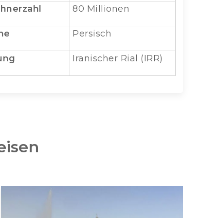
hnerzahl
80 Millionen
he
Persisch
ung
Iranischer Rial (IRR)
eisen