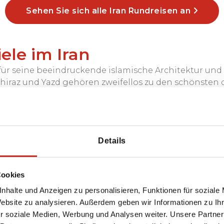
Sehen Sie sich alle Iran Rundreisen an
ele im Iran
m für seine beeindruckende islamische Architektur und
hiraz und Yazd gehören zweifellos zu den schönsten d
ndschaften: endlose Wüsten (die Dasht-e Lut und die
esten). Auch im iranischen Kurdistan finden Sie zerk
ist der Mt. Damavand.
e Städte, sondern auch über malerisch gelegene tradi
Details
ist dabei.
lungsreichen Urlaub im Iran zu gestalten.
Cookies
i-Nomaden
nhalte und Anzeigen zu personalisieren, Funktionen für soziale
Website zu analysieren. Außerdem geben wir Informationen zu I
seine islamische Architektur, die Überreste des
r soziale Medien, Werbung und Analysen weiter. Unsere Partner
 bekannt ist, ist dies auch ein Land mit einer