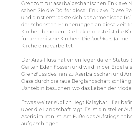
Grenzort zur aserbaidschanischen Enklave Na
sehen Sie die Dörfer dieser Enklave. Diese R
und einst erstreckte sich das armenische Reic
der schönsten Erinnerungen an diese Zeit fin
Kirchen befinden. Die bekannteste ist die Kir
für armenische Kirchen. Die
kochkors
(armeni
Kirche eingearbeitet.
Der Aras-Fluss hat einen legendären Status. Er
Garten Eden flossen und wird in der Bibel als
Grenzfluss des Iran zu Aserbaidschan und Ar
Oase durch die raue Berglandschaft schläng
Ushtebin besuchen, wo das Leben der Moder
Etwas weiter südlich liegt Kaleybar. Hier be
über die Landschaft ragt. Es ist ein steiler Au
Aseris im Iran ist. Am Fuße des Aufstiegs h
aufgeschlagen.