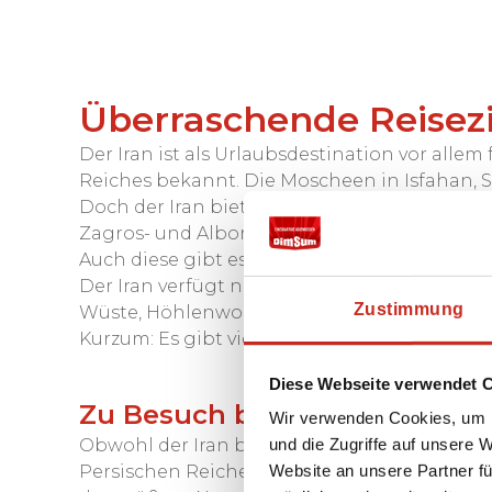
Überraschende Reisezi
Der Iran ist als Urlaubsdestination vor alle
Reiches bekannt. Die Moscheen in Isfahan, S
Doch der Iran bietet auch atemberaubende La
Zagros- und Alborz-Gebirge sind die bekannt
Auch diese gibt es im Iran, der bekannteste 
Der Iran verfügt nicht nur über wunderschön
Zustimmung
Wüste, Höhlenwohnungen, Bergdörfer – alles 
Kurzum: Es gibt viele Gründe, einen abwechs
Diese Webseite verwendet 
Zu Besuch bei den Bakhtiar
Wir verwenden Cookies, um I
und die Zugriffe auf unsere 
Obwohl der Iran bei Reisenden vor allem für 
Website an unsere Partner fü
Persischen Reiches und die Lehm-Wüstenstadt