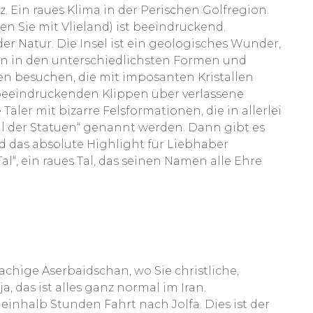
uz. Ein raues Klima in der Perischen Golfregion.
hen Sie mit Vlieland) ist beeindruckend.
der Natur. Die Insel ist ein geologisches Wunder,
 in den unterschiedlichsten Formen und
en besuchen, die mit imposanten Kristallen
 beeindruckenden Klippen über verlassene
Täler mit bizarre Felsformationen, die in allerlei
l der Statuen“ genannt werden. Dann gibt es
d das absolute Highlight für Liebhaber
“, ein raues Tal, das seinen Namen alle Ehre
achige Aserbaidschan, wo Sie christliche,
 das ist alles ganz normal im Iran.
ineinhalb Stunden Fahrt nach Jolfa. Dies ist der