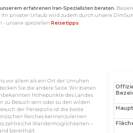
 unserem erfahrenen Iran-Spezialisten beraten.
Basier
. Ihr privater Urlaub wird zudem durch unsere DimSum-
n - unsere speziellen
Reisetipps
.
uns vor allem als ein Ort der Unruhen
Offizi
cken Sie die andere Seite. Wir bieten
Bezei
 unbekannten Höhepunkte des Landes
 zu Besuch sein oder zu den wilden
Haupt
such der Persepolis ist die beste
Persischen Reiches kennenzulernen.
Fläch
es zahlreiche Wandermöglichkeiten –
and bereithält.