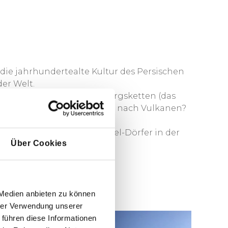
 die jahrhundertealte Kultur des Persischen
er Welt.
 Dasht-e Kavir), raue Gebirgsketten (das
lüftete Berge. Auf der Suche nach Vulkanen?
tionelle Dörfer. Lehmziegel-Dörfer in der
Über Cookies
 Medien anbieten zu können
hrer Verwendung unserer
 führen diese Informationen