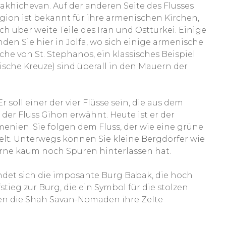
khichevan. Auf der anderen Seite des Flusses
egion ist bekannt für ihre armenischen Kirchen,
h über weite Teile des Iran und Osttürkei. Einige
den Sie hier in Jolfa, wo sich einige armenische
che von St. Stephanos, ein klassisches Beispiel
sche Kreuze) sind überall in den Mauern der
 soll einer der vier Flüsse sein, die aus dem
 der Fluss Gihon erwähnt. Heute ist er der
menien. Sie folgen dem Fluss, der wie eine grüne
elt. Unterwegs können Sie kleine Bergdörfer wie
ne kaum noch Spuren hinterlassen hat.
findet sich die imposante Burg Babak, die hoch
fstieg zur Burg, die ein Symbol für die stolzen
aben die Shah Savan-Nomaden ihre Zelte