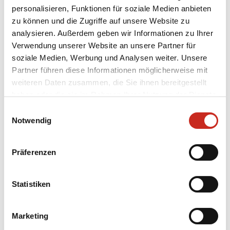
folgenden Zeiträume am besten geeignet:
personalisieren, Funktionen für soziale Medien anbieten
zu können und die Zugriffe auf unsere Website zu
analysieren. Außerdem geben wir Informationen zu Ihrer
1.
Frühling (April bis Juni)
Verwendung unserer Website an unsere Partner für
soziale Medien, Werbung und Analysen weiter. Unsere
Vorteile:
Dies ist eine ausgezeichnete Zeit,
Partner führen diese Informationen möglicherweise mit
um die niederen Teile des Landes, wie das
weiteren Daten zusammen, die Sie ihnen bereitgestellt
Fann-Gebirge und das Yagnob-Tal, zu
haben oder die sie im Rahmen Ihrer Nutzung der Dienste
bereisen. Die Natur zeigt sich von ihrer
gesammelt haben.
Einwilligungsauswahl
schönsten Seite mit blühenden Blumen
Notwendig
und grünen Tälern. Das Wetter ist mild und
angenehm.
Aktivitäten:
Wandern, historische Städte
Präferenzen
erkunden und die Landschaft genießen.
Statistiken
2.
Sommer (Juli bis September)
Marketing
Vorteile:
Dies ist die beste Zeit, um die