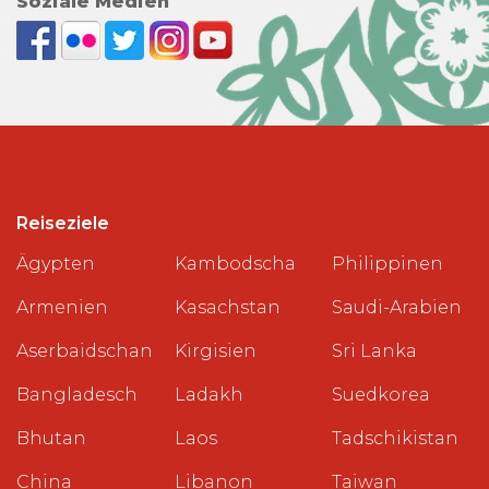
Soziale Medien
Reiseziele
Ägypten
Kambodscha
Philippinen
Armenien
Kasachstan
Saudi-Arabien
Aserbaidschan
Kirgisien
Sri Lanka
Bangladesch
Ladakh
Suedkorea
Bhutan
Laos
Tadschikistan
China
Libanon
Taiwan