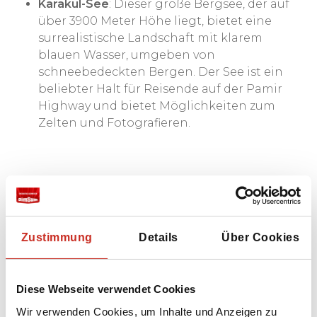
Karakul-See
: Dieser große Bergsee, der auf
über 3900 Meter Höhe liegt, bietet eine
surrealistische Landschaft mit klarem
blauen Wasser, umgeben von
schneebedeckten Bergen. Der See ist ein
beliebter Halt für Reisende auf der Pamir
Highway und bietet Möglichkeiten zum
Zelten und Fotografieren.
Wann sollten Sie nach
Tadschikistan reisen?
Zustimmung
Details
Über Cookies
Die beste Zeit für eine Reise nach
Tadschikistan hängt davon ab, was Sie
unternehmen und welche Regionen Sie
Diese Webseite verwendet Cookies
besuchen möchten. Im Allgemeinen sind die
Wir verwenden Cookies, um Inhalte und Anzeigen zu