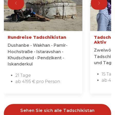
Rundreise Tadschikistan
Tadschik
Aktiv
Dushanbe - Wakhan - Pamir-
Zweiwöch
Hochstraße - Istaravshan -
Tadschiki
Khudschand - Pendzikent -
und Tage
Iskanderkul
15 Tag
21 Tage
ab 45
ab 4195 € pro Person
Sehen Sie sich alle Tadschikistan