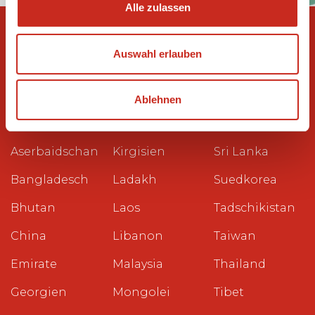
Alle zulassen
Auswahl erlauben
Reiseziele
Ägypten
Kambodscha
Philippinen
Ablehnen
Armenien
Kasachstan
Saudi-Arabien
Aserbaidschan
Kirgisien
Sri Lanka
Bangladesch
Ladakh
Suedkorea
Bhutan
Laos
Tadschikistan
China
Libanon
Taiwan
Emirate
Malaysia
Thailand
Georgien
Mongolei
Tibet