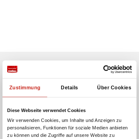
Erhalten Sie unseren Newsletter
Ihre E-Mail-Adresse:
Zustimmung
Details
Über Cookies
Diese Webseite verwendet Cookies
Ich stimme der Verwendung meiner E-Mail-
Adresse zu, damit ich den Newsletter von Dimsum
Wir verwenden Cookies, um Inhalte und Anzeigen zu
Reisen erhalten kann.
personalisieren, Funktionen für soziale Medien anbieten
zu können und die Zugriffe auf unsere Website zu