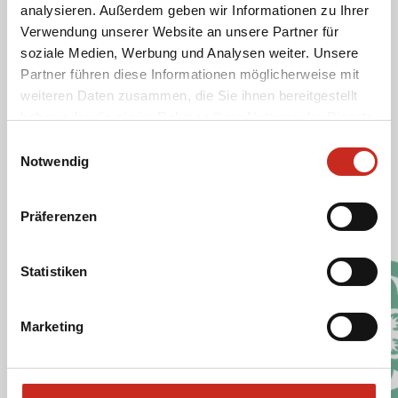
analysieren. Außerdem geben wir Informationen zu Ihrer
Verwendung unserer Website an unsere Partner für
soziale Medien, Werbung und Analysen weiter. Unsere
Cookies und Datenschutz
Partner führen diese Informationen möglicherweise mit
weiteren Daten zusammen, die Sie ihnen bereitgestellt
Die Website von Dimsum Reisen verwendet
haben oder die sie im Rahmen Ihrer Nutzung der Dienste
Cookies. Diese Cookies unterscheiden wir in die
gesammelt haben.
Kategorien funktionale, analytische, Werbe- und
Einwilligungsauswahl
Notwendig
Social-Media-Cookies.
Präferenzen
Cookie-Richtlinie Dimsum Reisen
Datenschutzrichtlinie
Statistiken
Soziale Medien
Marketing