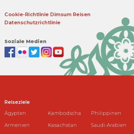
Cookie-Richtlinie Dimsum Reisen
Datenschutzrichtlinie
Soziale Medien
Reiseziele
Ägypten
Kambodscha
Philippinen
Armenien
Kasachstan
Saudi-Arabien