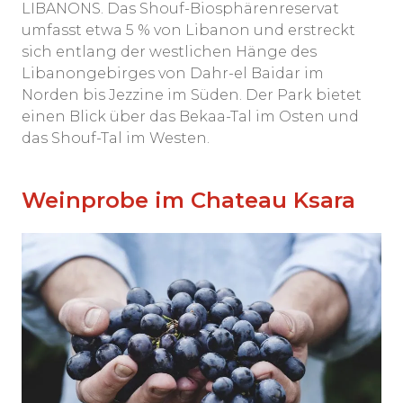
LIBANONS. Das Shouf-Biosphärenreservat
umfasst etwa 5 % von Libanon und erstreckt
sich entlang der westlichen Hänge des
Libanongebirges von Dahr-el Baidar im
Norden bis Jezzine im Süden. Der Park bietet
einen Blick über das Bekaa-Tal im Osten und
das Shouf-Tal im Westen.
Weinprobe im Chateau Ksara