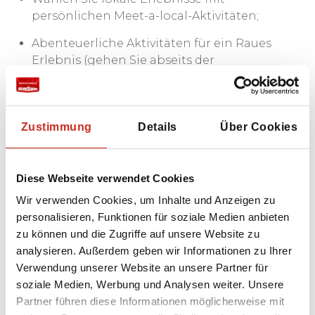
persönlichen Meet-a-local-Aktivitäten;
Abenteuerliche Aktivitäten für ein Raues
Erlebnis (gehen Sie abseits der
ausgetretenen Pfade und erkunden Sie ein
Stück des Lebanon Mountain Trails);
Seien Sie Achtsam auf Reisen und wählen Sie
Zustimmung
Details
Über Cookies
langsames (Öko-)Reisen;
Entdecken Sie die lokale Küche bei einem
Diese Webseite verwendet Cookies
Abendessen bei Einheimischen.
Wir verwenden Cookies, um Inhalte und Anzeigen zu
personalisieren, Funktionen für soziale Medien anbieten
zu können und die Zugriffe auf unsere Website zu
analysieren. Außerdem geben wir Informationen zu Ihrer
Verwendung unserer Website an unsere Partner für
soziale Medien, Werbung und Analysen weiter. Unsere
Partner führen diese Informationen möglicherweise mit