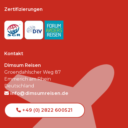
Zertifizierungen
Kontakt
Dimsum Reisen
Groendahlscher Weg 87
Emmerich am Rhein
Deutschland
info@dimsumreisen.de
+49 (0) 2822 600521