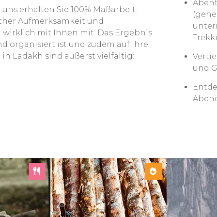
Abent
i uns erhalten Sie 100% Maßarbeit.
(gehe
nlicher Aufmerksamkeit und
unter
wirklich mit Ihnen mit. Das Ergebnis
Trekk
nd organisiert ist und zudem auf Ihre
n Ladakh sind äußerst vielfältig:
Vertie
und G
Entde
Abend