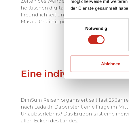
Zeiten des Wandels bewahren. Hier können S
möglicherweise mit weiteren
hektischen digitalen Leben nehmen. Schalten
der Dienste gesammelt habe
Freundlichkeit und Gastfreundschaft der La
Masala Chai nippen oder, wenn Sie weniger 
Einwilligungsauswahl
Notwendig
Ablehnen
Eine individuelle Rund
DimSum Reisen organisiert seit fast 25 Jah
nach Ladakh. Dabei steht eine Frage im Mitte
Urlaubserlebnis? Das Ergebnis ist eine indi
allen Ecken des Landes.