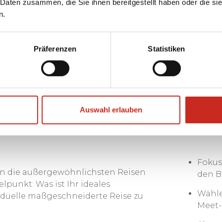
ie eine Auszeit von Ihrem schnellen und
 Daten zusammen, die Sie ihnen bereitgestellt haben oder die s
 Sie Ihr Telefon aus und genießen Sie die
n.
dakhi, während Sie an einer Tasse aromatischem
Glück haben, an einer Tasse Buttermilchtee.
Präferenzen
Statistiken
Auswahl erlauben
reise durch Ladakh, die zu
Fokus
ren die außergewöhnlichsten Reisen
den B
lpunkt: Was ist Ihr ideales
Wähle
viduelle maßgeschneiderte Reise zu
Meet-