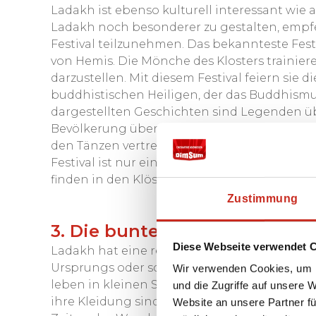
Ladakh ist ebenso kulturell interessant wie
Ladakh noch besonderer zu gestalten, empfe
Festival teilzunehmen. Das bekannteste Festi
von Hemis. Die Mönche des Klosters trainier
darzustellen. Mit diesem Festival feiern si
buddhistischen Heiligen, der das Buddhismu
dargestellten Geschichten sind Legenden üb
Bevölkerung über das buddhistische Gedanke
den Tänzen vertreten, die versuchen, die Z
Festival ist nur eines der vielen Feste, die
finden in den Klöstern von Taktok, Phyang, K
Zustimmung
3. Die bunte Kultur und Gast
Diese Webseite verwendet 
Ladakh hat eine reiche Kultur. Die Ladakhi 
Ursprungs oder schiitische Muslime. Sie sind
Wir verwenden Cookies, um I
leben in kleinen Siedlungen und führen ein
und die Zugriffe auf unsere 
ihre Kleidung sind besonders, und sie sind s
Website an unsere Partner fü