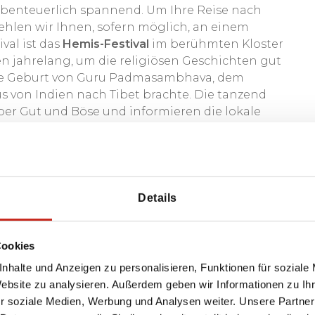
 abenteuerlich spannend. Um Ihre Reise nach
hlen wir Ihnen, sofern möglich, an einem
val ist das
Hemis-Festival
im berühmten Kloster
en jahrelang, um die religiösen Geschichten gut
e die Geburt von Guru Padmasambhava, dem
s von Indien nach Tibet brachte. Die tanzend
er Gut und Böse und informieren die lokale
ngut. Es sind auch immer lustige Figuren in
uschauer zum Lachen zu bringen. Das Hemis-
 Sie besuchen können; andere bekannte Feste
arzok und Thikse statt.
Details
freundschaft
Cookies
sind meist tibetische Buddhisten arischen
 äußerst gastfreundlich und freundlich. Sie
nhalte und Anzeigen zu personalisieren, Funktionen für soziale
en sehr einfachen Lebensstil. Ihr Schmuck und
Website zu analysieren. Außerdem geben wir Informationen zu I
tolz auf ihre Kultur und möchten diese auch in
r soziale Medien, Werbung und Analysen weiter. Unsere Partner