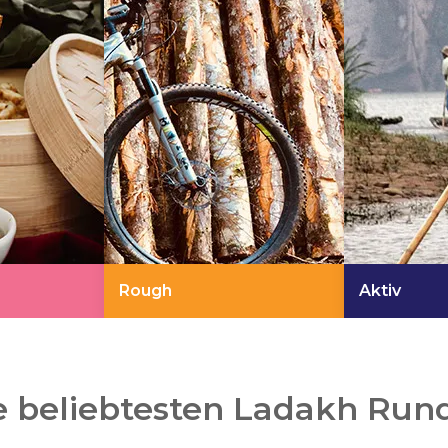
Rough
Aktiv
 beliebtesten Ladakh Run