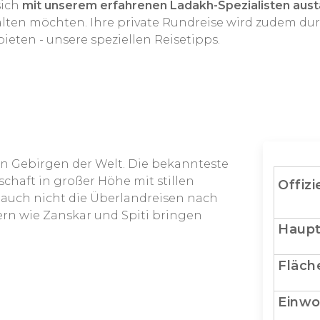
sich
mit unserem erfahrenen Ladakh-Spezialisten aus
talten möchten. Ihre private Rundreise wird zudem d
ieten - unsere speziellen Reisetipps.
en Gebirgen der Welt. Die bekannteste
chaft in großer Höhe mit stillen
Offizi
 auch nicht die Überlandreisen nach
ern wie Zanskar und Spiti bringen
Haupt
Fläch
Einwo