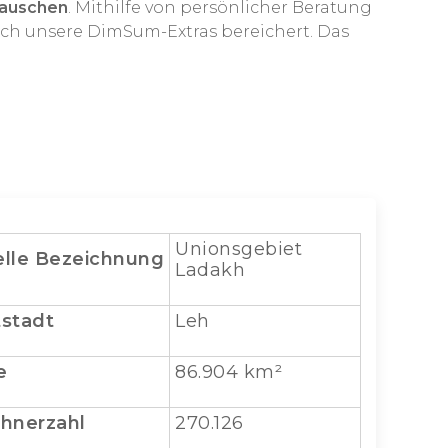
tauschen
. Mithilfe von persönlicher Beratung
urch unsere DimSum-Extras bereichert. Das
Unionsgebiet
elle
Bezeichnung
Ladakh
stadt
Leh
e
86.904 km²
hnerzahl
270.126