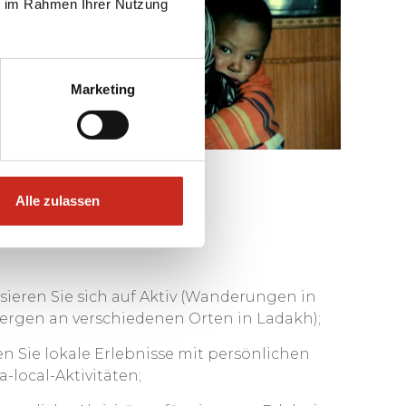
ie im Rahmen Ihrer Nutzung
Marketing
Alle zulassen
 Ihnen passt
sieren Sie sich auf Aktiv (Wanderungen in
ergen an verschiedenen Orten in Ladakh);
n Sie lokale Erlebnisse mit persönlichen
a-local-Aktivitäten;