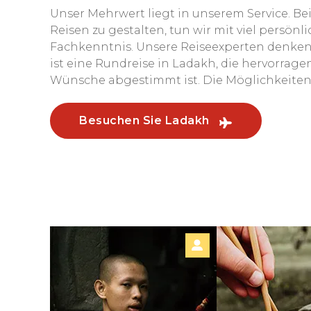
Unser Mehrwert liegt in unserem Service. Be
Reisen zu gestalten, tun wir mit viel persö
Fachkenntnis. Unsere Reiseexperten denken 
ist eine Rundreise in Ladakh, die hervorrage
Wünsche abgestimmt ist. Die Möglichkeiten i
Besuchen Sie Ladakh