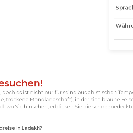
Sprac
Währ
besuchen!
et, doch es ist nicht nur für seine buddhistischen Te
e, trockene Mondlandschaft), in der sich braune Fel
all, wo Sie hinsehen, erblicken Sie die schneebedeckt
dreise in Ladakh?