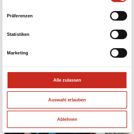
Präferenzen
Meet a local
Foodies
Statistiken
Unsere beliebtesten Iran
Marketing
Rundreisen
Alle zulassen
Auswahl erlauben
Ablehnen