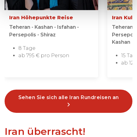
Iran Höhepunkte Reise
Iran Kult
Teheran - Kashan - Isfahan -
Teheran -
Persepolis - Shiraz
Persepolis
Kashan
8 Tage
ab 795 € pro Person
15 Tag
ab 122
Sehen Sie sich alle Iran Rundreisen an
Iran überrascht!