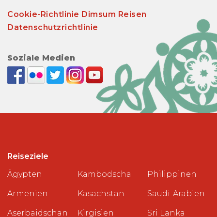
Cookie-Richtlinie Dimsum Reisen
Datenschutzrichtlinie
Soziale Medien
Reiseziele
Ägypten
Kambodscha
Philippinen
Armenien
Kasachstan
Saudi-Arabien
Aserbaidschan
Kirgisien
Sri Lanka