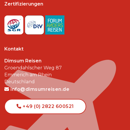
Zertifizierungen
Kontakt
Dimsum Reisen
Groendahlscher Weg 87
Emmerich am Rhein
Deutschland
info@dimsumreisen.de
+49 (0) 2822 600521