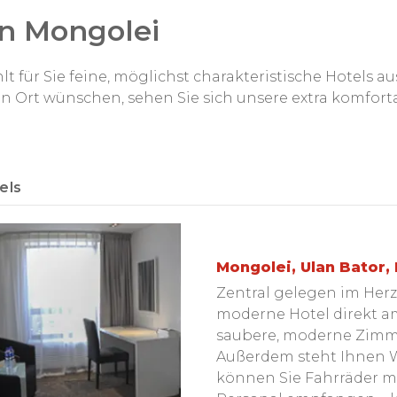
vielen Ethnien und Clans der Mongol
in Mongolei
en
Aufführung sehen können, die Sie
buddhistischen Chaams-Tänzen bis 
 für Sie feine, möglichst charakteristische Hotels 
en Ort wünschen, sehen Sie sich unsere extra komfor
els
Mongolei, Ulan Bator,
Zentral gelegen im Herze
moderne Hotel direkt am
n
saubere, moderne Zimme
Außerdem steht Ihnen W
können Sie Fahrräder m