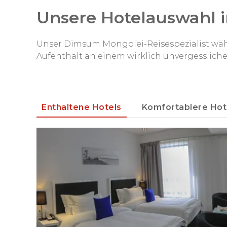
Unsere Hotelauswahl 
Tag 16: Bayanzag – Khongor Sanddün
Unser Dimsum Mongolei-Reisespezialist wählt
Aufenthalt an einem wirklich unvergesslich
Tag 17: Khongor Sanddünen
Tag 18: Khongor – Yol-Tal
Enthaltene Hotels
Komfortablere Hot
Tag 19: Yol-Tal – Tsagaan Suvraga
Tag 20: Tsagaan Suvarga - Baga Gazrii
Chuluu