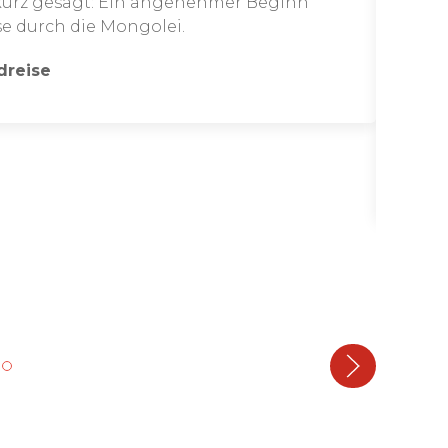
kurz gesagt: Ein angenehmer Beginn
se durch die Mongolei.
dreise