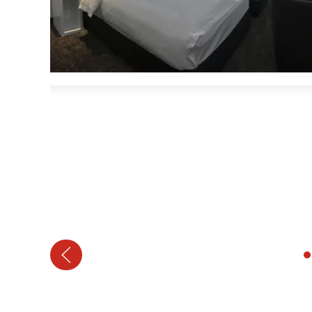
Tag 21: Baga Gazriin Chuluu –
Ulaanbaatar
Tag 22: Abreise Ulaanbaatar