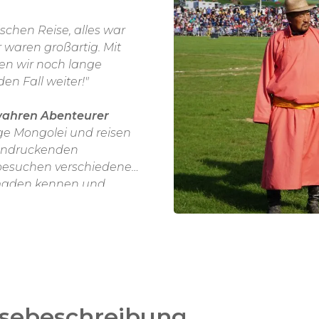
r waren großartig. Mit
en wir noch lange
n Fall weiter!"
ahren Abenteurer
ge Mongolei und reisen
eindruckenden
besuchen verschiedene
omaden kennen und
epunkt der mongolischen
 Sie jedes Jahr in der
 Wettkämpfe im Ringen,
hrungen statt. Menschen
l in und um die
s
große
Nadaam Festival
nehmend zu einem
isebeschreibung