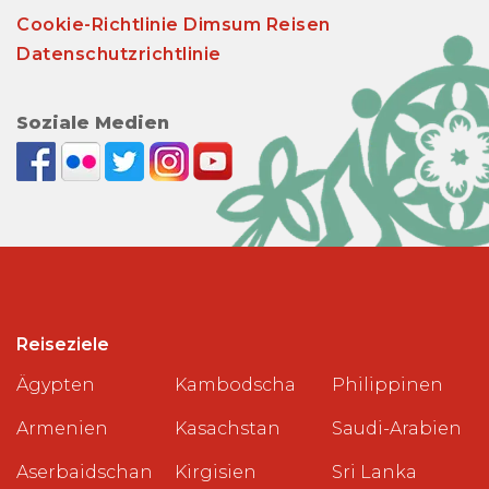
Cookie-Richtlinie Dimsum Reisen
Datenschutzrichtlinie
Soziale Medien
Reiseziele
Ägypten
Kambodscha
Philippinen
Armenien
Kasachstan
Saudi-Arabien
Aserbaidschan
Kirgisien
Sri Lanka