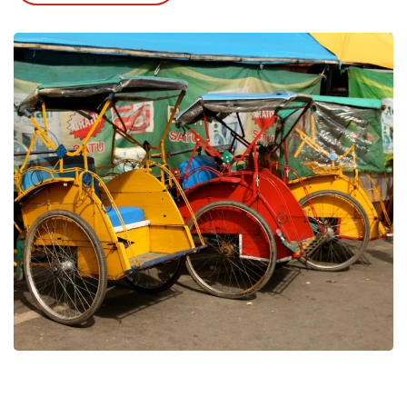
Ambon - Saparua & Seram.
Ein englischsprachiger Guide, der Sie jeden Tag
begleitet, ist ebenfalls inklusive.
Ein wenig Flexibilität benötigt: Tourismus steht hier
noch in den_kinderschuhen.
Ein Eintauchen in die holländische Vergangenheit
und der Besuch einiger alter VOC-Festungen.
Erleben Sie tolle Wanderungen und suchen Sie
nach Vögeln auf Seram.
Lernen Sie den Alifuro-Stamm und den
animistischen Glauben kennen.
Genießen Sie die pure Schönheit der Über- und
Unterwasserwelt.
Verlängerungen am Banda oder den Kei-Inseln
sind möglich.
24/7 Erreichbarkeit vor Ort.
Erleben Sie eine einzigartige Reise, die nahezu
vollständig den
Zentralen Molukken
gewidmet ist.