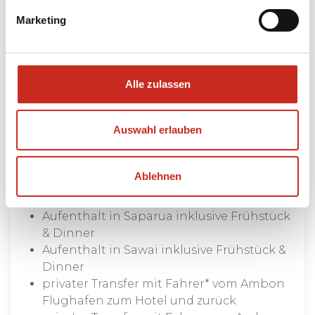
Rundreise Molukken
Marketing
13 TAGE
Ab 2895 €
Alle zulassen
Preis ab [PREIS],- € pro Person, basierend auf
zwei Personen in einem Doppelzimmer.
Auswahl erlauben
Enthalten
ÜN in den erwähnten Hotels (oder
Ablehnen
vergleichbar) inklusive Frühstück
(teilweise sehr einfach)
Aufenthalt in Saparua inklusive Frühstück
& Dinner
Aufenthalt in Sawai inklusive Frühstück &
Dinner
privater Transfer mit Fahrer* vom Ambon
Flughafen zum Hotel und zurück