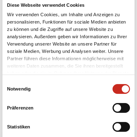
Diese Webseite verwendet Cookies
Wir verwenden Cookies, um Inhalte und Anzeigen zu
Gili Air Strandverlängerung
personalisieren, Funktionen für soziale Medien anbieten
zu können und die Zugriffe auf unsere Website zu
4 Tage
analysieren. Außerdem geben wir Informationen zu Ihrer
ab 295 € pro Person
Verwendung unserer Website an unsere Partner für
soziale Medien, Werbung und Analysen weiter. Unsere
Mehr lesen
Partner führen diese Informationen möglicherweise mit
weiteren Daten zusammen, die Sie ihnen bereitgestellt
haben oder die sie im Rahmen Ihrer Nutzung der Dienste
gesammelt haben.
Einwilligungsauswahl
Notwendig
Alle Indonesien Bausteine anzeigen
Präferenzen
Preis
Statistiken