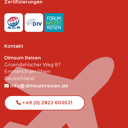
Zertifizierungen
Kontakt
Dimsum Reisen
Groendahlscher Weg 87
Emmerich am Rhein
Deutschland
info@dimsumreisen.de
+49 (0) 2822 600521