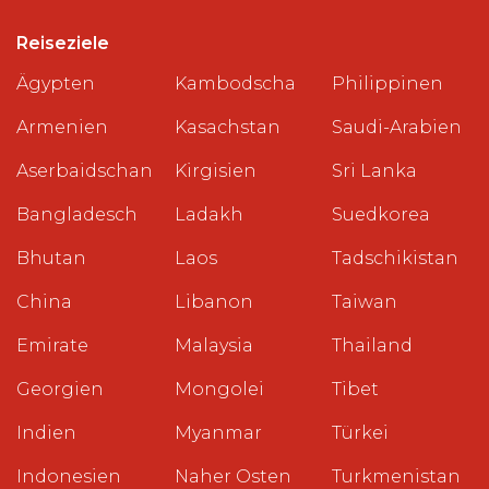
Reiseziele
Ägypten
Kambodscha
Philippinen
Armenien
Kasachstan
Saudi-Arabien
Aserbaidschan
Kirgisien
Sri Lanka
Bangladesch
Ladakh
Suedkorea
Bhutan
Laos
Tadschikistan
China
Libanon
Taiwan
Emirate
Malaysia
Thailand
Georgien
Mongolei
Tibet
Indien
Myanmar
Türkei
Indonesien
Naher Osten
Turkmenistan