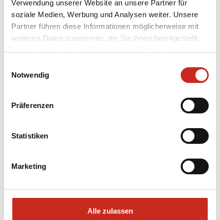
Verwendung unserer Website an unsere Partner für
soziale Medien, Werbung und Analysen weiter. Unsere
Partner führen diese Informationen möglicherweise mit
weiteren Daten zusammen, die Sie ihnen bereitgestellt
haben oder die sie im Rahmen Ihrer Nutzung der Dienste
gesammelt haben.
Einwilligungsauswahl
Notwendig
Lieber direkt Kontakt mit
Henk-Jan Koopmans ?
Präferenzen
Rufen Sie an: 02822 600521
E-Mail: info@dimsumreisen.de
Statistiken
Marketing
Alle zulassen