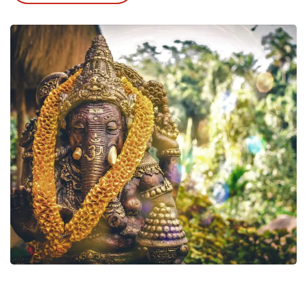
100% maßgeschneidert; alle Anpassungen, die Sie
wünschen, sind möglich
Programm sorgfältig zusammengestellt von
unseren sehr erfahrenen Reisespezialisten
Von Anfang bis Ende gut betreut
Transport mit privatem Auto und eigenem
Chauffeur
Sorgfältig ausgewählte luxuriöse Unterkünfte
Die Reise kann selbstverständlich erweitert und
ganz nach Ihren Vorstellungen angepasst werden
Hochzeitsritual auf Bali möglich auf traditionelle
Durch den Dschungel streifen auf der Suche
Weise + Segnung
nach "Betsy", der Mutter der
Orang-Utans
.
24/7 Erreichbarkeit vor Ort
Genießen Sie die Pflege von beeindruckenden
Elefanten
in Tangkahan und suchen Sie die
reiche Kultur der
Batak
rund um den Toba-See.
Von Ihrer
Hütte
aus können Sie Aktivitäten in
verschiedenen
Batak
Dörfern in der Umgebung