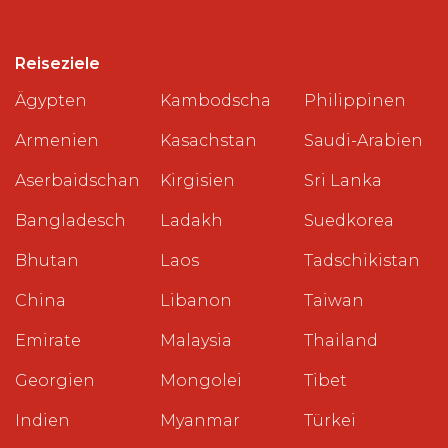
Reiseziele
Ägypten
Kambodscha
Philippinen
Armenien
Kasachstan
Saudi-Arabien
Aserbaidschan
Kirgisien
Sri Lanka
Bangladesch
Ladakh
Suedkorea
Bhutan
Laos
Tadschikistan
China
Libanon
Taiwan
Emirate
Malaysia
Thailand
Georgien
Mongolei
Tibet
Indien
Myanmar
Türkei