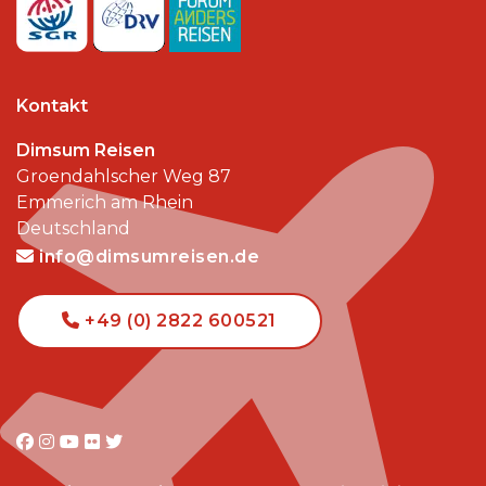
Kontakt
Dimsum Reisen
Groendahlscher Weg 87
Emmerich am Rhein
Deutschland
info@dimsumreisen.de
+49 (0) 2822 600521