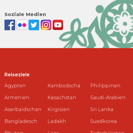
Soziale Medien
Reiseziele
Ägypten
Kambodscha
Philippinen
Armenien
Kasachstan
Saudi-Arabien
Aserbaidschan
Kirgisien
Sri Lanka
Bangladesch
Ladakh
Suedkorea