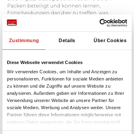
Packen beteiligt und können lernen,
Entscheidungen darüber zu treffen, was
mitkommt und was nicht. Stellen Sie sicher,
dass auch praktische Dinge dabei sind, wie
ruhiges Spielzeug für das Flugzeug.
Zustimmung
Details
Über Cookies
Schlafen im Flugzeug
Um ein Kind im Flugzeug zum Schlafen zu
Diese Webseite verwendet Cookies
bringen, kann es hilfreich sein, während des
Fluges das tägliche Zu-Bett-gehen-Ritual zu
Wir verwenden Cookies, um Inhalte und Anzeigen zu
befolgen: ziehen Sie den Kindern den
personalisieren, Funktionen für soziale Medien anbieten
Schlafanzug an, putzen Sie die Zähne, bringen
zu können und die Zugriffe auf unsere Website zu
Sie das Lieblingskuscheltier mit und lesen Sie
analysieren. Außerdem geben wir Informationen zu Ihrer
eine Geschichte vor. Oft erhalten Sie während
Verwendung unserer Website an unsere Partner für
eines langen Fluges eine Decke.
soziale Medien, Werbung und Analysen weiter. Unsere
Partner führen diese Informationen möglicherweise mit
Spielzeug
weiteren Daten zusammen, die Sie ihnen bereitgestellt
Im Allgemeinen ist es ratsam, möglichst
haben oder die sie im Rahmen Ihrer Nutzung der Dienste