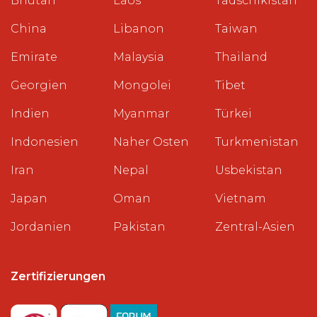
Bhutan
Laos
Tadschikistan
China
Libanon
Taiwan
Emirate
Malaysia
Thailand
Georgien
Mongolei
Tibet
Indien
Myanmar
Türkei
Indonesien
Naher Osten
Turkmenistan
Iran
Nepal
Usbekistan
Japan
Oman
Vietnam
Jordanien
Pakistan
Zentral-Asien
Zertifizierungen