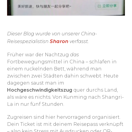
Dieser Blog wurde von unserer China-
Reisespezialistisn
Sharon
verfasst.
Früher war der Nachtzug
das
Fortbewegungsmittel in China – schlafen in
einem ruckelnden Bett, während man
zwischen zwei Städten dahin schwebt. Heute
dagegen saust man im
Hochgeschwindigkeitszug
quer durchs Land,
als wäre es nichts. Von Kunming nach Shangri-
La in nur fünf Stunden.
Zugreisen sind hier hervorragend organisiert.
Dein Ticket ist mit deinem Reisepass verknüpft
– also kein Stress mit Ausdrucken oder QR-