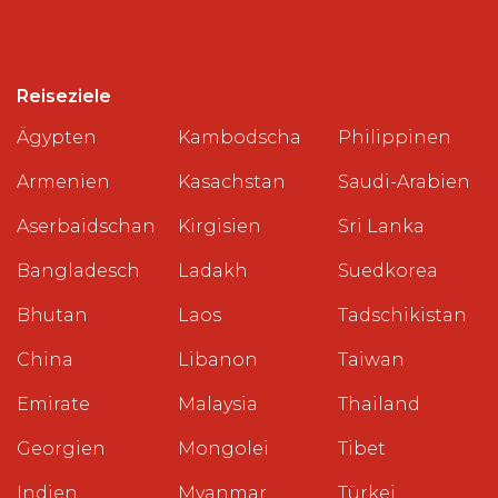
Reiseziele
Ägypten
Kambodscha
Philippinen
Armenien
Kasachstan
Saudi-Arabien
Aserbaidschan
Kirgisien
Sri Lanka
Bangladesch
Ladakh
Suedkorea
Bhutan
Laos
Tadschikistan
China
Libanon
Taiwan
Emirate
Malaysia
Thailand
Georgien
Mongolei
Tibet
Indien
Myanmar
Türkei