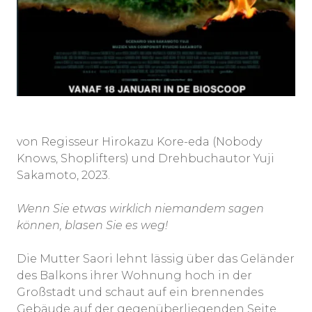
von Regisseur Hirokazu Kore-eda (Nobody
Knows, Shoplifters) und Drehbuchautor Yuji
Sakamoto, 2023.
Wenn Sie etwas wirklich niemandem sagen
können, blasen Sie es weg!
Die Mutter Saori lehnt lässig über das Geländer
des Balkons ihrer Wohnung hoch in der
Großstadt und schaut auf ein brennendes
Gebäude auf der gegenüberliegenden Seite.