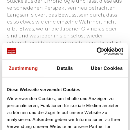
Stücke aus der Chronologie und lässt diese aus
verschiedenen Perspektiven neu betrachten.
Langsam sickert das Bewusstsein durch, dass
es so etwas wie eine einzelne Wahrheit nicht
gibt. Etwas, wofür die Japaner Olympiasieger
sind und was jeder in sich selbst wieder
erkennt, wird hier eindringlich thematisiert; ist
es besser zu schweigen, als zu enthüllen? Die
Charaktere sind Menschen. Und nichts
Menschliches ist ihnen fremd.
Zustimmung
Details
Über Cookies
Monster
ist ein zärtlicher Film, der im Kopf
bleibt. Sehen Sie ihn ab dem 18. Januar!
Diese Webseite verwendet Cookies
Gewinner der Goldenen Palme für das beste
Wir verwenden Cookies, um Inhalte und Anzeigen zu
Drehbuch und der Queer Palm in Cannes 2023.
personalisieren, Funktionen für soziale Medien anbieten
Die Filmmusik stammt von dem hochgelobten
zu können und die Zugriffe auf unsere Website zu
Ryuichi Sakamoto, der 2023 verstorben ist und
analysieren. Außerdem geben wir Informationen zu Ihrer
für die Filmmusik großer Filme bekannt ist.
Verwendung unserer Website an unsere Partner für