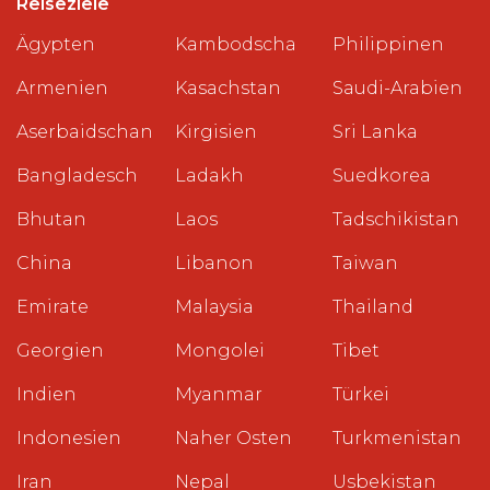
Reiseziele
Ägypten
Kambodscha
Philippinen
Armenien
Kasachstan
Saudi-Arabien
Aserbaidschan
Kirgisien
Sri Lanka
Bangladesch
Ladakh
Suedkorea
Bhutan
Laos
Tadschikistan
China
Libanon
Taiwan
Emirate
Malaysia
Thailand
Georgien
Mongolei
Tibet
Indien
Myanmar
Türkei
Indonesien
Naher Osten
Turkmenistan
Iran
Nepal
Usbekistan