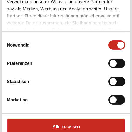
Verwendung unserer Website an unsere Partner für
soziale Medien, Werbung und Analysen weiter. Unsere
Partner führen diese Informationen möglicherweise mit
weiteren Daten zusammen, die Sie ihnen bereitgestellt
haben oder die sie im Rahmen Ihrer Nutzung der Dienste
gesammelt haben.
Einwilligungsauswahl
Notwendig
Lieber direkt Kontakt mit
Henk-Jan Koopmans ?
Präferenzen
Rufen Sie an: 02822 600521
E-Mail: info@dimsumreisen.de
Statistiken
Marketing
Alle zulassen