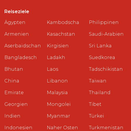
Reiseziele
Ägypten
Kambodscha
Philippinen
Armenien
Kasachstan
Saudi-Arabien
Aserbaidschan
Kirgisien
Sri Lanka
Bangladesch
Ladakh
Suedkorea
Bhutan
Laos
Tadschikistan
China
Libanon
Taiwan
Emirate
Malaysia
Thailand
Georgien
Mongolei
Tibet
Indien
Myanmar
Türkei
Indonesien
Naher Osten
Turkmenistan