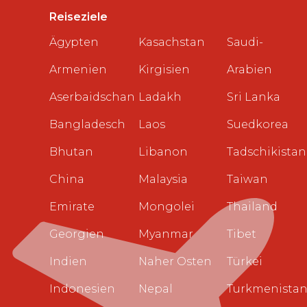
Reiseziele
Ägypten
Kasachstan
Saudi-
Armenien
Kirgisien
Arabien
Aserbaidschan
Ladakh
Sri Lanka
Bangladesch
Laos
Suedkorea
Bhutan
Libanon
Tadschikistan
China
Malaysia
Taiwan
Emirate
Mongolei
Thailand
Georgien
Myanmar
Tibet
Indien
Naher Osten
Türkei
Indonesien
Nepal
Turkmenista