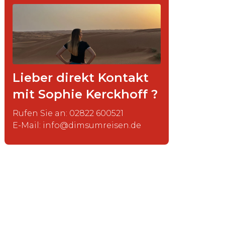
Lieber direkt Kontakt
mit Sophie Kerckhoff ?
Rufen Sie an: 02822 600521
E-Mail: info@dimsumreisen.de