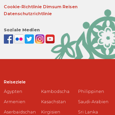
Cookie-Richtlinie Dimsum Reisen
Datenschutzrichtlinie
Soziale Medien
Reiseziele
Ägypten
Kambodscha
Philippinen
Armenien
Kasachstan
Saudi-Arabien
Aserbaidschan
Kirgisien
Sri Lanka