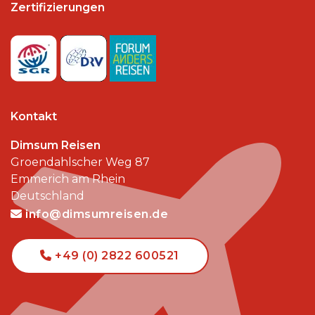
Zertifizierungen
Kontakt
Dimsum Reisen
Groendahlscher Weg 87
Emmerich am Rhein
Deutschland
info@dimsumreisen.de
+49 (0) 2822 600521