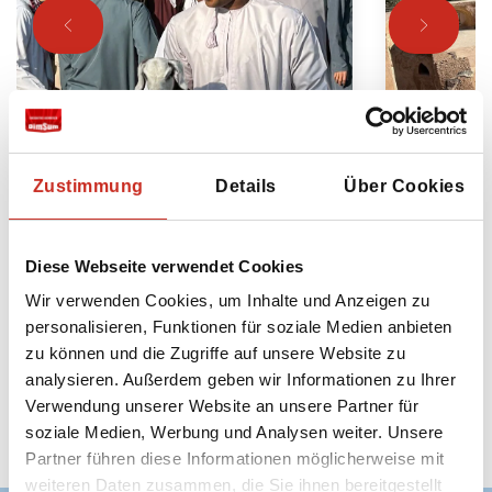
Oman Selfdrive Reise
Oman Re
Zustimmung
Details
Über Cookies
10 Tage mit Mietwagen durch
komplette
den Oman
am Ende 
Diese Webseite verwendet Cookies
10 Tage
14 Ta
Wir verwenden Cookies, um Inhalte und Anzeigen zu
ab 1895 € pro Person
ab 28
personalisieren, Funktionen für soziale Medien anbieten
zu können und die Zugriffe auf unsere Website zu
analysieren. Außerdem geben wir Informationen zu Ihrer
Verwendung unserer Website an unsere Partner für
Sehen Sie sich alle Oman Rundreisen
soziale Medien, Werbung und Analysen weiter. Unsere
an
Partner führen diese Informationen möglicherweise mit
weiteren Daten zusammen, die Sie ihnen bereitgestellt