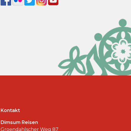
Kontakt
Dimsum Reisen
Groendahlscher Weg 87