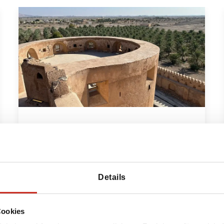
Oman Reise Zwei Wochen
komplette Rundreise mit Strand
am Ende der Reise
Details
14 Tage
ab 2895 € pro Person
Cookies