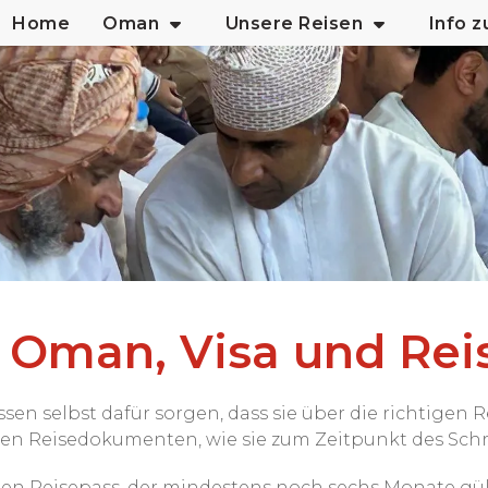
Home
Oman
Unsere Reisen
Info 
Oman, Visa und Rei
n selbst dafür sorgen, dass sie über die richtigen
chen Reisedokumenten, wie sie zum Zeitpunkt des Sch
n Reisepass, der mindestens noch sechs Monate gülti