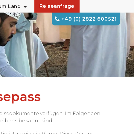
Reiseanfrage
zum Land
+49 (0) 2822 600521
sepass
 Reisedokumente verfügen. Im Folgenden
reibens bekannt sind.
g ist, sowie ein Visum. Dieses Visum