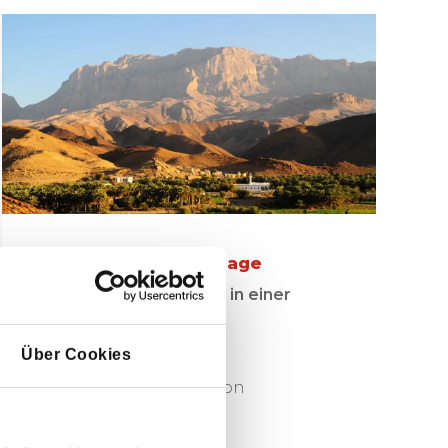
Oman Rundreise 7 Tage
Das Beste des Omans in einer
Woche
Über Cookies
7 Tage
ab 1395 € pro Person