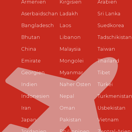
Armenien
Kirgisien
Arabien
Aserbaidschan
Ladakh
Sri Lanka
Bangladesch
Laos
Suedkorea
Bhutan
Libanon
Tadschikistan
China
Malaysia
Taiwan
Emirate
Mongolei
Thailand
Georgien
Myanmar
Tibet
Indien
Naher Osten
Türkei
Indonesien
Nepal
Turkmenista
Iran
Oman
Usbekistan
Japan
Pakistan
Vietnam
Jordanien
Philippinen
Zentral-Asien