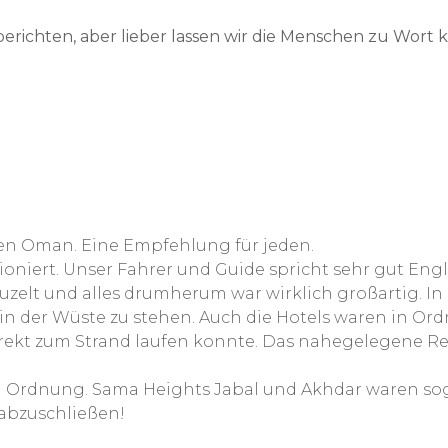
berichten, aber lieber lassen wir die Menschen zu Wort 
hen Oman. Eine Empfehlung für jeden.
tioniert. Unser Fahrer und Guide spricht sehr gut Engl
zelt und alles drumherum war wirklich großartig. In
in der Wüste zu stehen. Auch die Hotels waren in Ordn
rekt zum Strand laufen konnte. Das nahegelegene Rest
 Ordnung. Sama Heights Jabal und Akhdar waren sogar
 abzuschließen!