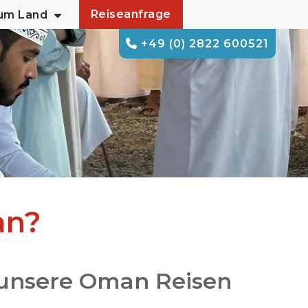
Reiseanfrage
zum Land
+49 (0) 2822 600521
an?
unsere Oman Reisen