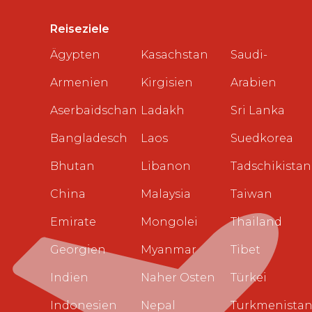
Reiseziele
Ägypten
Kasachstan
Saudi-
Armenien
Kirgisien
Arabien
Aserbaidschan
Ladakh
Sri Lanka
Bangladesch
Laos
Suedkorea
Bhutan
Libanon
Tadschikistan
China
Malaysia
Taiwan
Emirate
Mongolei
Thailand
Georgien
Myanmar
Tibet
Indien
Naher Osten
Türkei
Indonesien
Nepal
Turkmenista