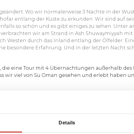
t geändert. Wo wir normalerweise 3 Nächte in der Wüs
 Dhofar entlang der Küste zu erkunden. Wir sind auf
 ebenfalls so schön und es gibt einiges zu sehen. Unter
ht verbrachten wir am Strand in Ash Shuwaymiyyah mit
h Westen durch das Inland entlang der Ölfelder. Ein
ine besondere Erfahrung. Und in der letzten Nacht sc
, die eine Tour mit 4 Übernachtungen außerhalb des H
ss wir viel von Sü Oman gesehen und erlebt haben u
em Reiseanbieter war für mich hervorragend. Ich bin
Erfahrungen mit Ihnen fragt.
Vielen Dank für das p
Details