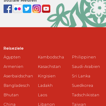
Soziale Medien
Reiseziele
Ägypten
Kambodscha
Philippinen
Armenien
Kasachstan
Saudi-Arabien
Aserbaidschan
Kirgisien
Sri Lanka
Bangladesch
Ladakh
Suedkorea
Bhutan
Laos
Tadschikistan
China
Libanon
Taiwan