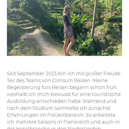
Seit September 2023 bin ich mit großer Freude
Teil des Teams von Dimsum Reizen. Meine
Begeisterung fürs Reisen begann schon früh,
weshalb ich mich bewusst für eine touristische
Ausbildung entschieden habe. Während und
nach dem Studium sammelte ich zunächst
Erfahrungen im Freizeitbereich. So arbeitete
ich mehrere Saisons in Frankreich und auch in
der Hotelbranche in den Niederlanden.