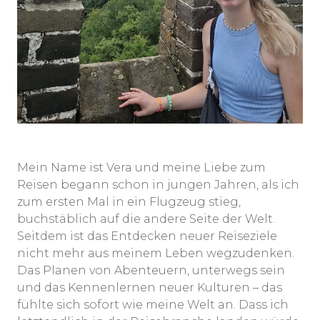
Mein Name ist Vera und meine Liebe zum
Reisen begann schon in jungen Jahren, als ich
zum ersten Mal in ein Flugzeug stieg,
buchstäblich auf die andere Seite der Welt.
Seitdem ist das Entdecken neuer Reiseziele
nicht mehr aus meinem Leben wegzudenken.
Das Planen von Abenteuern, unterwegs sein
und das Kennenlernen neuer Kulturen – das
fühlte sich sofort wie meine Welt an. Dass ich