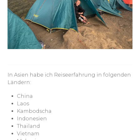
In Asien habe ich Reiseerfahrung in folgenden
Ländern:
China
Laos
Kambodscha
Indonesien
Thailand
Vietnam