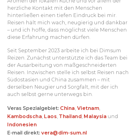
Aromen der lokalen Küche und vor allem der
herzliche Kontakt mit den Menschen
hinterließen einen tiefen Eindruck bei mir.
Reisen hält mich wach, neugierig und dankbar
– und ich hoffe, dass möglichst viele Menschen
diese Erfahrung machen dürfen.
Seit September 2023 arbeite ich bei Dimsum
Reizen. Zunächst unterstützte ich das Team bei
der Ausarbeitung von maßgeschneiderten
Reisen. Inzwischen stelle ich selbst Reisen nach
Südostasien und China zusammen – mit
derselben Neugier und Sorgfalt, mit der ich
auch selbst gerne unterwegs bin.
Veras Spezialgebiet:
China
,
Vietnam
,
Kambodscha
,
Laos
,
Thailand
,
Malaysia
und
Indonesien
E-mail direkt:
vera@dim-sum.nl