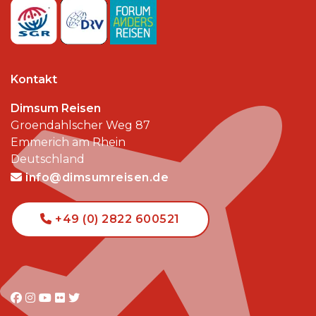
Kontakt
Dimsum Reisen
Groendahlscher Weg 87
Emmerich am Rhein
Deutschland
info@dimsumreisen.de
+49 (0) 2822 600521