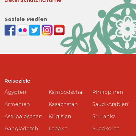
Datenschutzrichtlinie
Soziale Medien
Reiseziele
Ägypten
Kambodscha
Philippinen
Armenien
Kasachstan
Saudi-Arabien
Aserbaidschan
Kirgisien
Sri Lanka
Bangladesch
Ladakh
Suedkorea