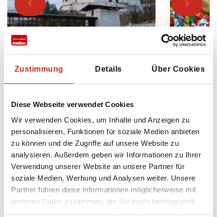
Nepal und Bhutan Reise
Rundreis
Zustimmung
Details
Über Cookies
und Nepa
Kathmandu - Kathmandu-Tal -
Besuchen 
Pokhara - Chitwan - Paro -
Tibet und
Diese Webseite verwendet Cookies
Thimphu - Punakha - Bumthang
Pilger in 
Wir verwenden Cookies, um Inhalte und Anzeigen zu
vielen ei
17 Tage
personalisieren, Funktionen für soziale Medien anbieten
einer at
ab 4795 € pro Person
zu können und die Zugriffe auf unsere Website zu
Landscha
analysieren. Außerdem geben wir Informationen zu Ihrer
Verwendung unserer Website an unsere Partner für
21 Tag
soziale Medien, Werbung und Analysen weiter. Unsere
ab 44
Partner führen diese Informationen möglicherweise mit
weiteren Daten zusammen, die Sie ihnen bereitgestellt
haben oder die sie im Rahmen Ihrer Nutzung der Dienste