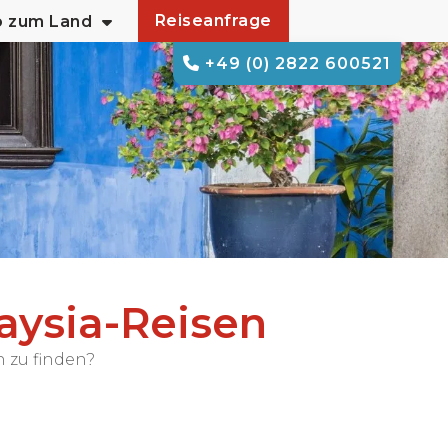
Reiseanfrage
o zum Land
+49 (0) 2822 600521
aysia-Reisen
h zu finden?