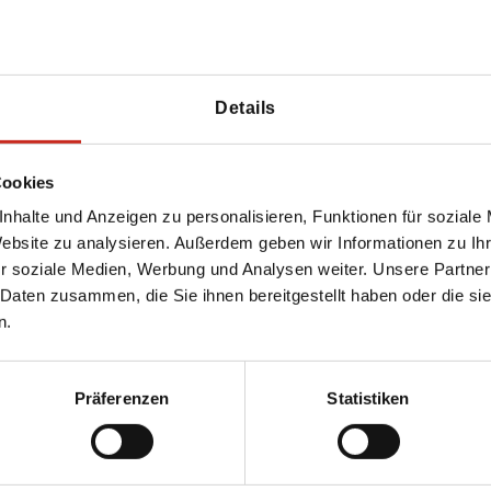
en Amtes zu Malaysia
darüber erfahren, welche Reisehinweise das
wissen, ob es sicher ist, in Malaysia zu reisen?
Details
s
Auswärtigen Amts
mit Reisehinweisen zu
Cookies
nhalte und Anzeigen zu personalisieren, Funktionen für soziale
Website zu analysieren. Außerdem geben wir Informationen zu I
r soziale Medien, Werbung und Analysen weiter. Unsere Partner
 Daten zusammen, die Sie ihnen bereitgestellt haben oder die s
n.
Präferenzen
Statistiken