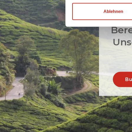
Ablehnen
Bere
Unse
Bu