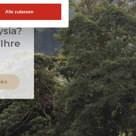
Alle zulassen
ysia?
 Ihre
gen