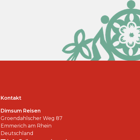
Kontakt
Dimsum Reisen
Groendahlscher Weg 87
Emmerich am Rhein
Deutschland