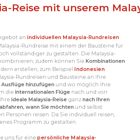
sia-Reise mit unserem Malay
Angebot an
individuellen Malaysia-Rundreisen
alaysia-Rundreise mit einem der Bausteine für
ch vollständiger zu gestalten. Die Malaysia-
 kombinieren, zudem können Sie
Kombinationen
dern erstellen, zum Beispiel
Indonesien
.
alaysia-Rundreisen und Bausteine an Ihre
Ausflüge hinzufügen
und wo möglich Ihre
m die
internationalen Flüge
nach und von
Ihre
ideale Malaysia-Reise
ganz
nach Ihren
abfahren, wann Sie möchten
und selbst
n Personen reisen. Da Sie individuell reisen,
igenes Programm zu gestalten.
e uns für eine
persönliche Malaysia-