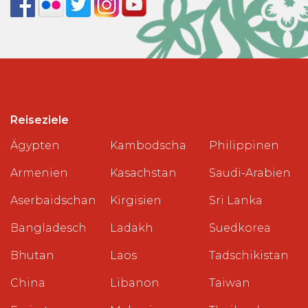
Reiseziele
Ägypten
Kambodscha
Philippinen
Armenien
Kasachstan
Saudi-Arabien
Aserbaidschan
Kirgisien
Sri Lanka
Bangladesch
Ladakh
Suedkorea
Bhutan
Laos
Tadschikistan
China
Libanon
Taiwan