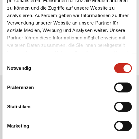
personalisieren, Funktionen für soziale Medien anbieten
zu können und die Zugriffe auf unsere Website zu
analysieren. Außerdem geben wir Informationen zu Ihrer
Verwendung unserer Website an unsere Partner für
soziale Medien, Werbung und Analysen weiter. Unsere
Partner führen diese Informationen möglicherweise mit
weiteren Daten zusammen, die Sie ihnen bereitgestellt
haben oder die sie im Rahmen Ihrer Nutzung der Dienste
gesammelt haben.
Einwilligungsauswahl
Notwendig
Präferenzen
Erhalten Sie unseren Newsletter
Ihre E-Mail-Adresse:
Statistiken
Marketing
Ich stimme der Verwendung meiner E-Mail-