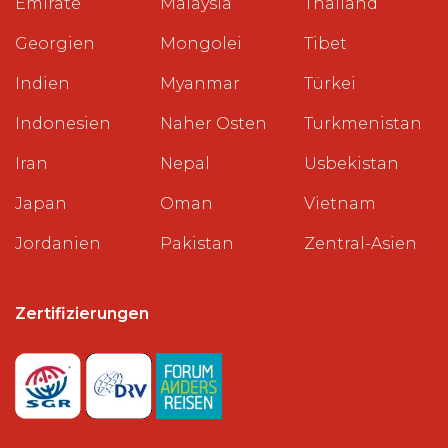
Emirate
Malaysia
Thailand
Georgien
Mongolei
Tibet
Indien
Myanmar
Türkei
Indonesien
Naher Osten
Turkmenistan
Iran
Nepal
Usbekistan
Japan
Oman
Vietnam
Jordanien
Pakistan
Zentral-Asien
Zertifizierungen