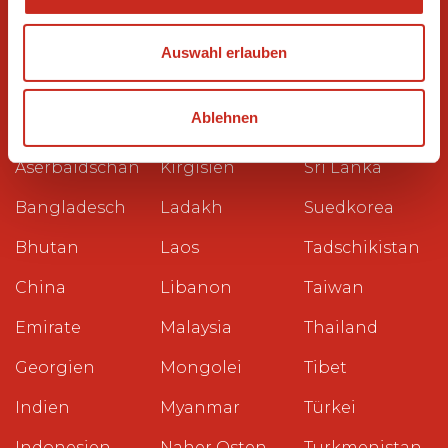
Reiseziele
Auswahl erlauben
Ägypten
Kambodscha
Philippinen
Ablehnen
Armenien
Kasachstan
Saudi-Arabien
Aserbaidschan
Kirgisien
Sri Lanka
Bangladesch
Ladakh
Suedkorea
Bhutan
Laos
Tadschikistan
China
Libanon
Taiwan
Emirate
Malaysia
Thailand
Georgien
Mongolei
Tibet
Indien
Myanmar
Türkei
Indonesien
Naher Osten
Turkmenistan