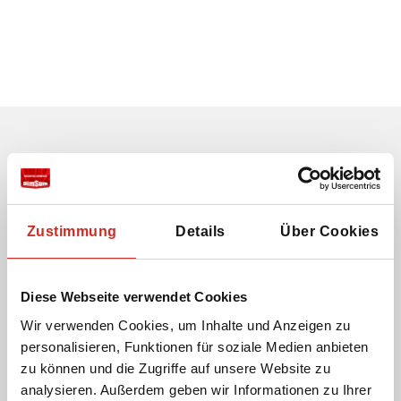
Erhalten Sie unseren Newsletter
Ihre E-Mail-Adresse:
Zustimmung
Details
Über Cookies
Ich stimme der Verwendung meiner E-Mail-
Diese Webseite verwendet Cookies
Adresse zu, damit ich den Newsletter von Dimsum
Reisen erhalten kann.
Wir verwenden Cookies, um Inhalte und Anzeigen zu
personalisieren, Funktionen für soziale Medien anbieten
zu können und die Zugriffe auf unsere Website zu
analysieren. Außerdem geben wir Informationen zu Ihrer