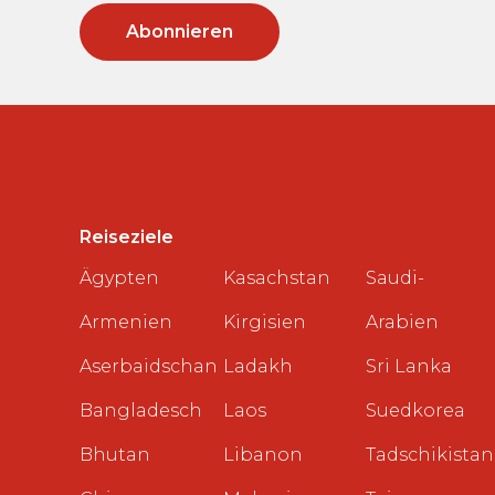
Reiseziele
Ägypten
Kasachstan
Saudi-
Armenien
Kirgisien
Arabien
Aserbaidschan
Ladakh
Sri Lanka
Bangladesch
Laos
Suedkorea
Bhutan
Libanon
Tadschikistan