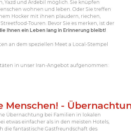
an, Yazd und Ardebil möglich. Sie knüpfen
Menschen wohnen und leben. Oder Sie treffen
inem Hocker mit ihnen plaudern, riechen,
treetfood-Touren. Bevor Sie es merken, ist der
e Ihnen ein Leben lang in Erinnerung bleibt!
äten an dem speziellen Meet a Local-Stempel
vitäten in unser Iran-Angebot aufgenommen:
ale Menschen! - Übernachtu
ne Übernachtung bei Familien in lokalen
ei etwas einfacher als in den meisten Hotels,
h die fantastische Gastfreundschaft des