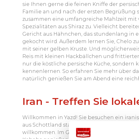
sie Ihnen gerne die feinen Kniffe der persi
Familie an und nach der ersten Begrüßung s
zusammen eine umfangreiche Mahlzeit mit v
Spezialitäten aus Shiraz zu. Vielleicht berei
Gericht aus Hähnchen, das stundenlang in 
gekocht wird. Außerdem lernen Sie, Chelo zu
mit seiner gelben Kruste. Und möglicherweise
Reis mit kleinen Hackbällchen und frittiert
nur die köstliche persische Küche, sondern 
kennenlernen. So erfahren Sie mehr über das
natürlich genießen Sie am Abend eine reichh
Iran - Treffen Sie lok
Willkommen in Yazd! Sie besuchen ein iranis
aus Schottland stammt. Sie heißen Sie in 
willkommen. Im Garten wird abends ein Gril