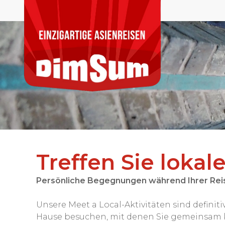
Treffen Sie loka
Persönliche Begegnungen während Ihrer Rei
Unsere Meet a Local-Aktivitäten sind defini
Hause besuchen, mit denen Sie gemeinsam koc