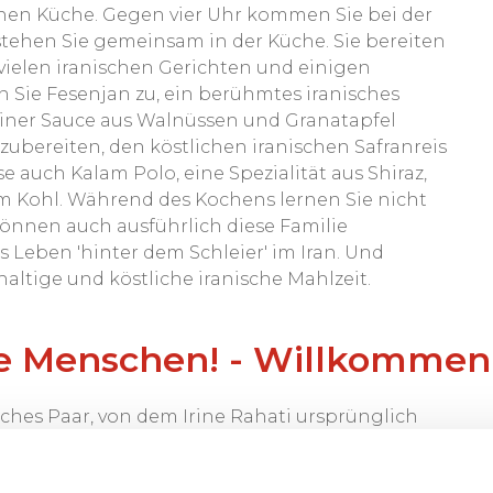
schen Küche. Gegen vier Uhr kommen Sie bei der
tehen Sie gemeinsam in der Küche. Sie bereiten
ielen iranischen Gerichten und einigen
ten Sie Fesenjan zu, ein berühmtes iranisches
einer Sauce aus Walnüssen und Granatapfel
zubereiten, den köstlichen iranischen Safranreis
 auch Kalam Polo, eine Spezialität aus Shiraz,
em Kohl. Während des Kochens lernen Sie nicht
können auch ausführlich diese Familie
 Leben 'hinter dem Schleier' im Iran. Und
altige und köstliche iranische Mahlzeit.
ale Menschen! - Willkommen
ches Paar, von dem Irine Rahati ursprünglich
ihrem schönen Haus mit großem Garten
lfeuer entfacht, und Sie können verschiedene