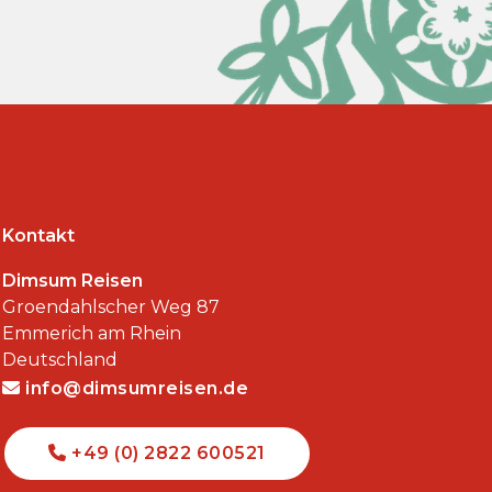
Kontakt
Dimsum Reisen
Groendahlscher Weg 87
Emmerich am Rhein
Deutschland
info@dimsumreisen.de
+49 (0) 2822 600521