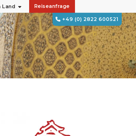
Reiseanfrage
m Land
+49 (0) 2822 600521