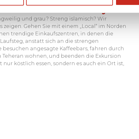
ale Menschen! - Trendy Tehe
ngweilig und grau? Streng islamisch? Wir
s zeigen. Gehen Sie mit einem „Local“ im Norden
hen trendige Einkaufszentren, in denen die
 Laufsteg, anstatt sich an die strengen
Sie besuchen angesagte Kaffeebars, fahren durch
von Teheran wohnen, und beenden die Exkursion
nur köstlich essen, sondern es auch ein Ort ist,