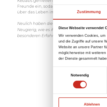
Kebabs genießen. Selbstverständlich sind au
Freunde ein, sodass Sie eine ganze Gesells
Zustimmung
über das Leben im Iran erfahren.
Neulich haben die Kolleginnen Rosalie und Sar
Diese Webseite verwendet 
Neugierig, wie es ihnen ergangen ist? In
ihrem
Wir verwenden Cookies, um I
besonderen Erfahrung.
und die Zugriffe auf unsere 
Website an unsere Partner fü
möglicherweise mit weiteren
der Dienste gesammelt habe
Einwilligungsauswahl
Notwendig
Ablehnen