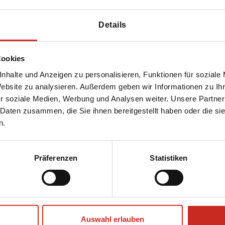
ch vegetarische Gerichte möglich. Oft laden sie
chaft aus Yazd kennenlernen können und mehr
Details
ah Irine und ihre Familie kennengelernt.
Cookies
 Reisebericht
erzählen sie kurz von dieser
nhalte und Anzeigen zu personalisieren, Funktionen für soziale
Website zu analysieren. Außerdem geben wir Informationen zu I
r soziale Medien, Werbung und Analysen weiter. Unsere Partner
 Daten zusammen, die Sie ihnen bereitgestellt haben oder die s
n.
Präferenzen
Statistiken
Auswahl erlauben