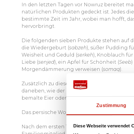
In den letzten Tagen vor Nowruz bereitet m
natürlichen Produkten gedeckt ist. Jedes die
bestimmte Zeit im Jahr, wobei man hofft, d
hervorbringt.
Die folgenden sieben Produkte stehen auf d
die Wiedergeburt (
sabzeh
), süßer Pudding fü
Weisheit und Geduld (
serkeh
), Knoblauch für
Liebe (
senjed
), ein Apfel für Schönheit (
Seeb
)
Morgendämmerung verweisen (
somaq
).
Zusätzlich zu diesen festen Produkten lieg
daneben, wie der Koran, eine Gedichtsammlun
bemalte Eier oder Kerzen.
Zustimmung
Das persische Wort "Nowruz" kann übersetzt 
Diese Webseite verwendet 
Nach dem ersten Tag von Nowruz besucht jed
Familienmitglied. Das letzte Ritual von Nowr