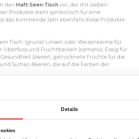
an den
Haft-Seen-Tisch
vor, der mit sieben
ser Produkte steht symbolisch für eine
ass das kommende Jahr ebenfalls diese Produkte
em Tisch: (grüne) Linsen oder Weizenkeime für
r Überfluss und Fruchtbarkeit (
samanu
), Essig für
 Gesundheit (
ziener
), getrocknete Früchte für die
 und Sumac-Beeren, die auf die Farben der
en und stehen oft noch andere Gegenstände
g von Hafez, Goldfische in einer Schüssel,
Details
werden als "neuer Tag."
Cookies
er die Familie, beginnend beim ältesten
uz findet am 13. Tag des neuen Jahres statt, wenn