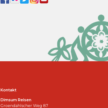
Kontakt
Dimsum Reisen
Groendahlscher Weg 87