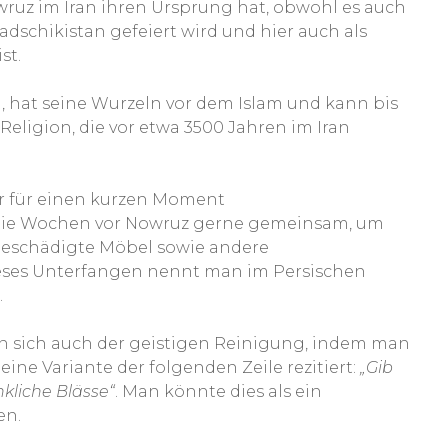
ruz im Iran ihren Ursprung hat, obwohl es auch
schikistan gefeiert wird und hier auch als
st.
 hat seine Wurzeln vor dem Islam und kann bis
eligion, die vor etwa 3500 Jahren im Iran
erser für einen kurzen Moment
die Wochen vor Nowruz gerne gemeinsam, um
 beschädigte Möbel sowie andere
eses Unterfangen nennt man im Persischen
.
 sich auch der geistigen Reinigung, indem man
ine Variante der folgenden Zeile rezitiert:
„Gib
kliche Blässe“
. Man könnte dies als ein
en.