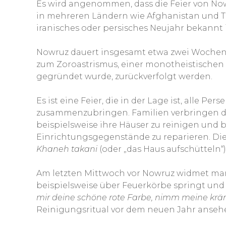
Es wird angenommen, dass die Feier von Now
in mehreren Ländern wie Afghanistan und Tad
iranisches oder persisches Neujahr bekannt i
Nowruz dauert insgesamt etwa zwei Wochen,
zum Zoroastrismus, einer monotheistischen R
gegründet wurde, zurückverfolgt werden.
Es ist eine Feier, die in der Lage ist, alle P
zusammenzubringen. Familien verbringen 
beispielsweise ihre Häuser zu reinigen und
Einrichtungsgegenstände zu reparieren. Di
Khaneh takani
(oder „das Haus aufschütteln“)
Am letzten Mittwoch vor Nowruz widmet man
beispielsweise über Feuerkörbe springt und e
mir deine schöne rote Farbe, nimm meine krän
Reinigungsritual vor dem neuen Jahr anseh