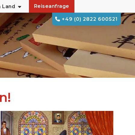
Reiseanfrage
m Land
+49 (0) 2822 600521
n!