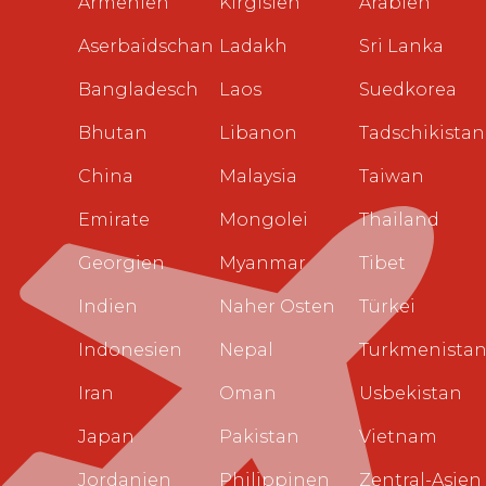
Armenien
Kirgisien
Arabien
Aserbaidschan
Ladakh
Sri Lanka
Bangladesch
Laos
Suedkorea
Bhutan
Libanon
Tadschikistan
China
Malaysia
Taiwan
Emirate
Mongolei
Thailand
Georgien
Myanmar
Tibet
Indien
Naher Osten
Türkei
Indonesien
Nepal
Turkmenista
Iran
Oman
Usbekistan
Japan
Pakistan
Vietnam
Jordanien
Philippinen
Zentral-Asien