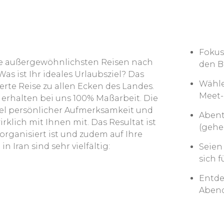
Fokus
die außergewöhnlichsten Reisen nach
den B
Was ist Ihr ideales Urlaubsziel? Das
Wähle
erte Reise zu allen Ecken des Landes.
Meet-
 erhalten bei uns 100% Maßarbeit. Die
iel persönlicher Aufmerksamkeit und
Abent
klich mit Ihnen mit. Das Resultat ist
(gehe
organisiert ist und zudem auf Ihre
 Iran sind sehr vielfältig:
Seien
sich 
Entde
Abend