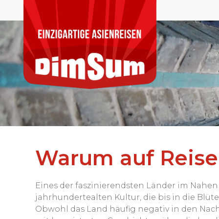
Warum auf Reise
Eines der faszinierendsten Länder im Nahen O
jahrhundertealten Kultur, die bis in die Blüt
Obwohl das Land häufig negativ in den Nach