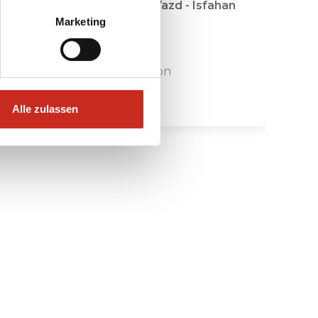
Schiraz - Persepolis - Yazd - Isfahan
Marketing
- Kashan - Teheran
14 Tage
ab 1125 € pro Person
Alle zulassen