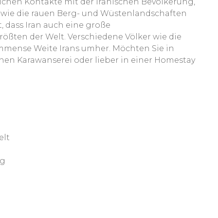
ichen Kontakte mit der iranischen Bevölkerung,
sowie die rauen Berg- und Wüstenlandschaften
, dass Iran auch eine große
ßten der Welt. Verschiedene Völker wie die
immense Weite Irans umher. Möchten Sie in
hen Karawanserei oder lieber in einer Homestay
elt
ng