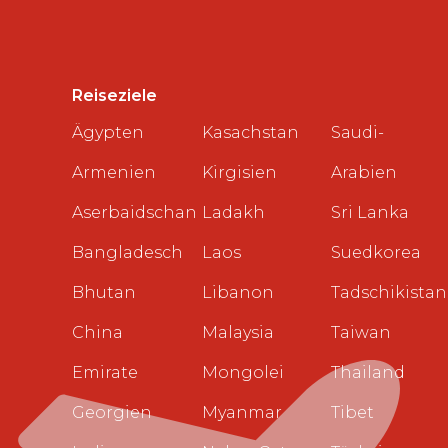
Reiseziele
Ägypten
Kasachstan
Saudi-
Armenien
Kirgisien
Arabien
Aserbaidschan
Ladakh
Sri Lanka
Bangladesch
Laos
Suedkorea
Bhutan
Libanon
Tadschikistan
China
Malaysia
Taiwan
Emirate
Mongolei
Thailand
Georgien
Myanmar
Tibet