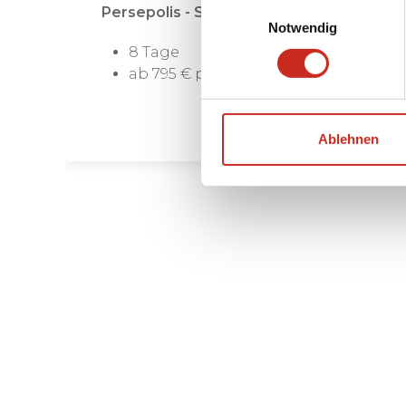
Einwilligungsauswahl
Persepolis - Shiraz
Notwendig
8 Tage
ab 795 € pro Person
Ablehnen