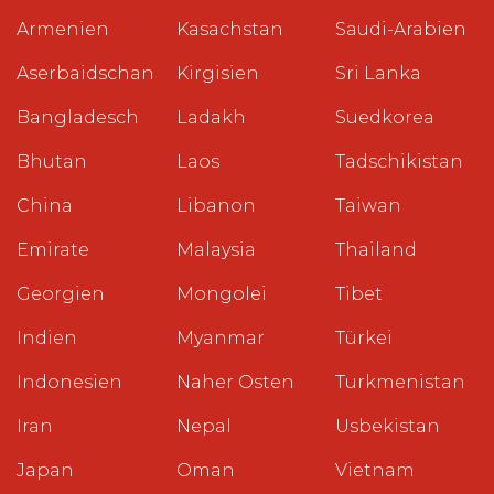
Armenien
Kasachstan
Saudi-Arabien
Aserbaidschan
Kirgisien
Sri Lanka
Bangladesch
Ladakh
Suedkorea
Bhutan
Laos
Tadschikistan
China
Libanon
Taiwan
Emirate
Malaysia
Thailand
Georgien
Mongolei
Tibet
Indien
Myanmar
Türkei
Indonesien
Naher Osten
Turkmenistan
Iran
Nepal
Usbekistan
Japan
Oman
Vietnam