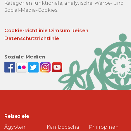
Kategorien funktionale, analytische, Werbe- und
Social-Media-Cookies.
Cookie-Richtlinie Dimsum Reisen
Datenschutzrichtlinie
Soziale Medien
Reiseziele
Ägypten
Kambodscha
Philippinen