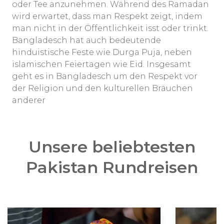
oder Tee anzunehmen. Während des Ramadan
wird erwartet, dass man Respekt zeigt, indem
man nicht in der Öffentlichkeit isst oder trinkt.
Bangladesch hat auch bedeutende
hinduistische Feste wie Durga Puja, neben
islamischen Feiertagen wie Eid. Insgesamt
geht es in Bangladesch um den Respekt vor
der Religion und den kulturellen Bräuchen
anderer
Unsere beliebtesten
Pakistan Rundreisen