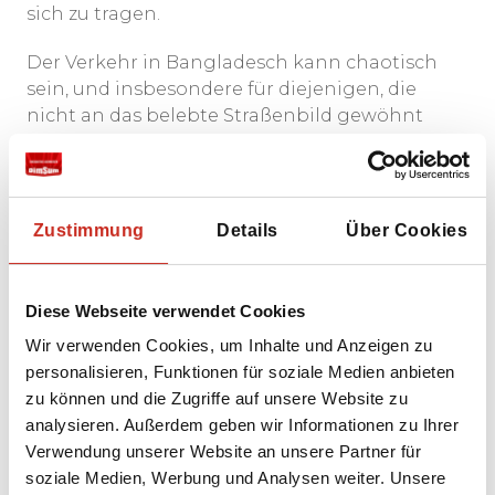
sich zu tragen.
Der Verkehr in Bangladesch kann chaotisch
sein, und insbesondere für diejenigen, die
nicht an das belebte Straßenbild gewöhnt
sind, stellen Rikschas, Busse und Motorräder
ein erhebliches Risiko dar. Es ist wichtig,
vorsichtig zu sein, wenn man Straßen
überquert.
Zustimmung
Details
Über Cookies
Bangladesch liegt in einem
Überschwemmungsgebiet, und in der
Diese Webseite verwendet Cookies
Regenzeit (Juni bis September) können
Wir verwenden Cookies, um Inhalte und Anzeigen zu
Überschwemmungen, Erdrutsche und
personalisieren, Funktionen für soziale Medien anbieten
tropische Stürme auftreten, daher ist es ratsam,
zu können und die Zugriffe auf unsere Website zu
die Wettervorhersage zu verfolgen und auf
analysieren. Außerdem geben wir Informationen zu Ihrer
plötzliche Veränderungen vorbereitet zu sein.
Verwendung unserer Website an unsere Partner für
Obwohl Terroranschläge selten sind, gab es
soziale Medien, Werbung und Analysen weiter. Unsere