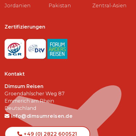
Jordanien
Pakistan
Zentral-Asien
Zertifizierungen
Kontakt
Dimsum Reisen
Groendahlscher Weg 87
Emmerich am Rhein
Deutschland
info@dimsumreisen.de
+49 (0) 2822 600521