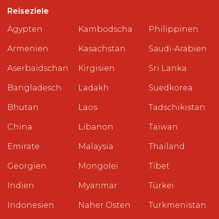
Reiseziele
Ägypten
Kambodscha
Philippinen
Armenien
Kasachstan
Saudi-Arabien
Aserbaidschan
Kirgisien
Sri Lanka
Bangladesch
Ladakh
Suedkorea
Bhutan
Laos
Tadschikistan
China
Libanon
Taiwan
Emirate
Malaysia
Thailand
Georgien
Mongolei
Tibet
Indien
Myanmar
Türkei
Indonesien
Naher Osten
Turkmenistan