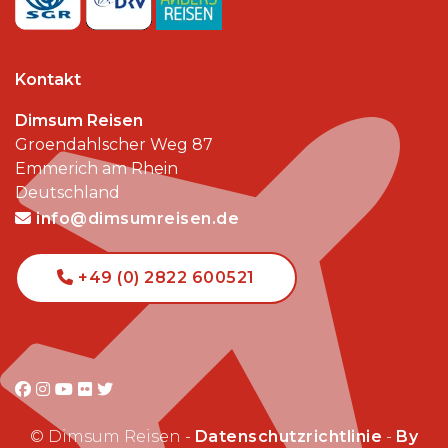
Kontakt
Dimsum Reisen
Groendahlscher Weg 87
Emmerich am Rhein
Deutschland
info@dimsumreisen.de
+49 (0) 2822 600521
© Dimsum Reisen -
Datenschutzrichtlinie
-
By