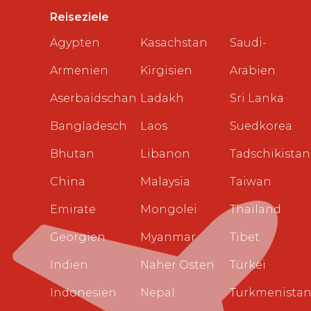
Reiseziele
Ägypten
Kasachstan
Saudi-
Armenien
Kirgisien
Arabien
Aserbaidschan
Ladakh
Sri Lanka
Bangladesch
Laos
Suedkorea
Bhutan
Libanon
Tadschikistan
China
Malaysia
Taiwan
Emirate
Mongolei
Thailand
Georgien
Myanmar
Tibet
Indien
Naher Osten
Türkei
Indonesien
Nepal
Turkmenista