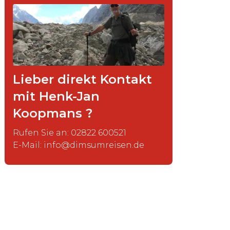
Lieber direkt Kontakt
mit Henk-Jan
Koopmans ?
Rufen Sie an: 02822 600521
E-Mail: info@dimsumreisen.de