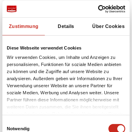
Ägypten, Dendera und Abydos
125 € pro Person
Zustimmung
Details
Über Cookies
Mehr lesen
Diese Webseite verwendet Cookies
Wir verwenden Cookies, um Inhalte und Anzeigen zu
personalisieren, Funktionen für soziale Medien anbieten
Alle Ausflüge anzeigen
zu können und die Zugriffe auf unsere Website zu
analysieren. Außerdem geben wir Informationen zu Ihrer
Verwendung unserer Website an unsere Partner für
Bausteine
soziale Medien, Werbung und Analysen weiter. Unsere
Partner führen diese Informationen möglicherweise mit
Möchten Sie noch mehr erleben? Dann können Sie
weiteren Daten zusammen, die Sie ihnen bereitgestellt
Ihre Reise nach Ägypten mit folgenden
Bausteinen erweitern:
haben oder die sie im Rahmen Ihrer Nutzung der Dienste
gesammelt haben.
Einwilligungsauswahl
Notwendig