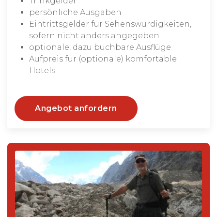
Trinkgelder
persönliche Ausgaben
Eintrittsgelder für Sehenswürdigkeiten,
sofern nicht anders angegeben
optionale, dazu buchbare Ausflüge
Aufpreis für (optionale) komfortable
Hotels
Angebot anfordern