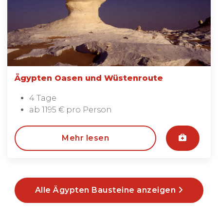
Ägypten Oasen und Wüstenroute
4 Tage
ab 1195 € pro Person
Mehr lesen
Alle Ägypten Bausteine anzeigen