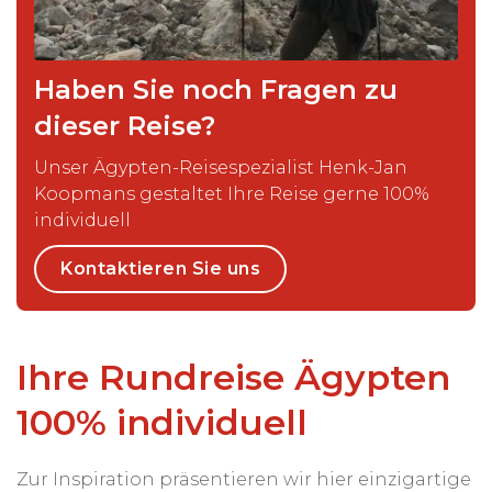
Haben Sie noch Fragen zu
dieser Reise?
Unser Ägypten-Reisespezialist Henk-Jan
Koopmans gestaltet Ihre Reise gerne 100%
individuell
Kontaktieren Sie uns
Ihre Rundreise Ägypten
100% individuell
Zur Inspiration präsentieren wir hier einzigartige