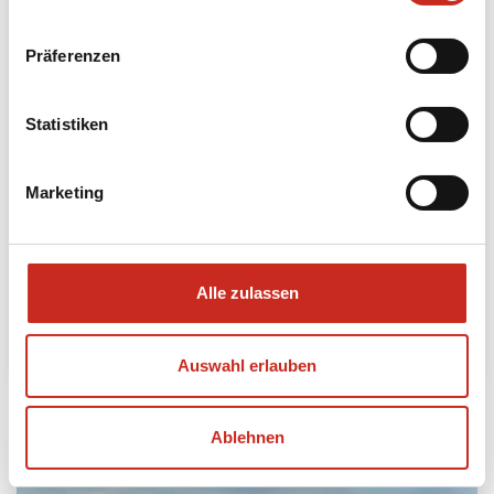
Präferenzen
Statistiken
Marketing
Ägypten Dahabiya-Kreuzfahrt
6 Tage
ab 1365 € pro Person
Alle zulassen
Mehr lesen
Auswahl erlauben
Ablehnen