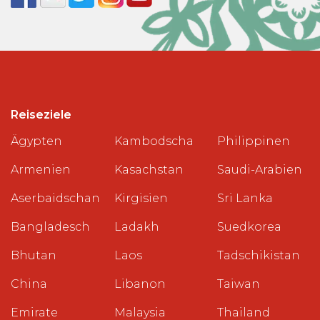
Reiseziele
Ägypten
Kambodscha
Philippinen
Armenien
Kasachstan
Saudi-Arabien
Aserbaidschan
Kirgisien
Sri Lanka
Bangladesch
Ladakh
Suedkorea
Bhutan
Laos
Tadschikistan
China
Libanon
Taiwan
Emirate
Malaysia
Thailand