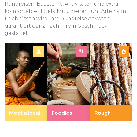
Rundreisen, Bausteine, Aktivitäten und extra
komfortable Hotels. Mit unseren fünf Arten von
Erlebnissen wird Ihre Rundreise Ägypten
garantiert ganz nach Ihrem Geschmack
gestaltet.
Meet a local
Foodies
Rough