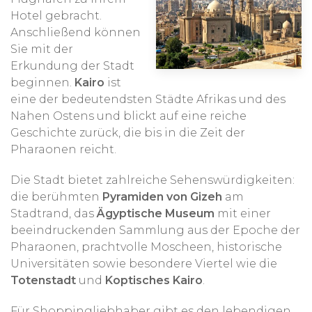
Hotel gebracht.
Anschließend können
Sie mit der
Erkundung der Stadt
beginnen.
Kairo
ist
eine der bedeutendsten Städte Afrikas und des
Nahen Ostens und blickt auf eine reiche
Geschichte zurück, die bis in die Zeit der
Pharaonen reicht.
Die Stadt bietet zahlreiche Sehenswürdigkeiten:
die berühmten
Pyramiden von Gizeh
am
Stadtrand, das
Ägyptische Museum
mit einer
beeindruckenden Sammlung aus der Epoche der
Pharaonen, prachtvolle Moscheen, historische
Universitäten sowie besondere Viertel wie die
Totenstadt
und
Koptisches Kairo
.
Für Shoppingliebhaber gibt es den lebendigen