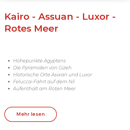
Kairo - Assuan - Luxor -
Rotes Meer
Höhepunkte Ägyptens
Die Pyramiden von Gizeh
Historische Orte Aswan und Luxor
Felucca-Fahrt auf dem Nil
Aufenthalt am Roten Meer
Die
Höhepunkte einer Reise durch Ägypten
zählen zu den bedeutendsten
Mehr lesen
Sehenswürdigkeiten, die unsere Erde zu bieten
hat. In der Hauptstadt Kairo sehen Sie das einzige