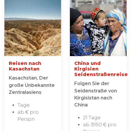
Reisen nach
China und
Kasachstan
Kirgisien
Seidenstraßenreise
Kasachstan, Der
Folgen Sie der
große Unbekannte
Seidenstraße von
Zentralasiens
Kirgisistan nach
China
Tage
ab € pro
21 Tage
Person
ab 3950 € pro