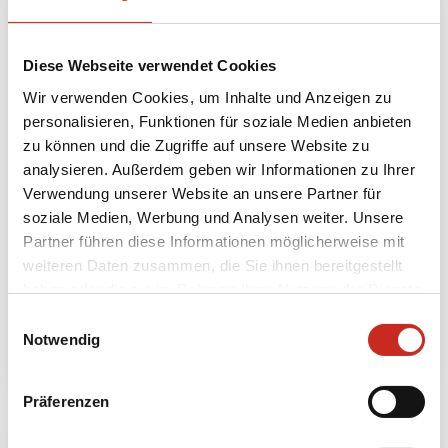
China Reise
Zentralasien | Die
Diese Webseite verwendet Cookies
entlang der
Fünf 'Stannen'
nordlichen
Reise
Wir verwenden Cookies, um Inhalte und Anzeigen zu
Seidenstraße
Turkmenistan -
personalisieren, Funktionen für soziale Medien anbieten
Reise durch
Usbekistan -
zu können und die Zugriffe auf unsere Website zu
Xinjiang und Gansu
Tadschikistan -
analysieren. Außerdem geben wir Informationen zu Ihrer
sowie durch die
Kirgisien -
Verwendung unserer Website an unsere Partner für
Taklamakan-Wüste
Kasachstan
soziale Medien, Werbung und Analysen weiter. Unsere
Partner führen diese Informationen möglicherweise mit
18 Tage
25 Tage
weiteren Daten zusammen, die Sie ihnen bereitgestellt
ab 3995 € pro
ab 4995 € pro
haben oder die sie im Rahmen Ihrer Nutzung der Dienste
Person
Person
gesammelt haben.
Einwilligungsauswahl
Notwendig
Präferenzen