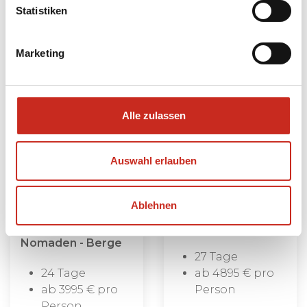
Statistiken
Marketing
Alle zulassen
Zentralasien
Seidenstraße per
Rundreise
Zug Reise
Auswahl erlauben
Turkmenistan -
Von Turkmenistan
Usbekistan -
nach China entlang
Ablehnen
Kirgisien / Wüste -
der legendären
Seidenstädte -
Seidenstraße
Nomaden - Berge
27 Tage
24 Tage
ab 4895 € pro
ab 3995 € pro
Person
Person