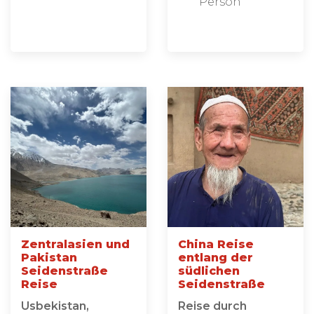
Person
Zentralasien und
China Reise
Pakistan
entlang der
Seidenstraße
südlichen
Reise
Seidenstraße
Usbekistan,
Reise durch