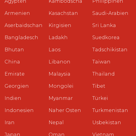
Ägypten
Kambodscha
Philippinen
Armenien
Kasachstan
Saudi-Arabien
Aserbaidschan
Kirgisien
Sri Lanka
Bangladesch
Ladakh
Suedkorea
Bhutan
Laos
Tadschikistan
China
Libanon
Taiwan
Emirate
Malaysia
Thailand
Georgien
Mongolei
Tibet
Indien
Myanmar
Türkei
Indonesien
Naher Osten
Turkmenistan
Iran
Nepal
Usbekistan
Japan
Oman
Vietnam