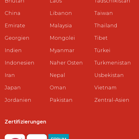
Bhutan
Laos
Tadschikistan
China
Libanon
Taiwan
Emirate
Malaysia
Thailand
Georgien
Mongolei
Tibet
Indien
Myanmar
Türkei
Indonesien
Naher Osten
Turkmenistan
Iran
Nepal
Usbekistan
Japan
Oman
Vietnam
Jordanien
Pakistan
Zentral-Asien
Zertifizierungen