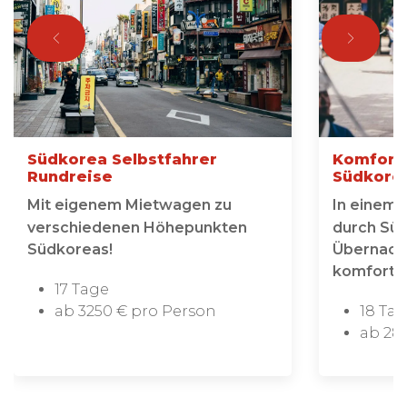
Südkorea Selbstfahrer
Komforta
Rundreise
Südkore
Mit eigenem Mietwagen zu
In einem 
verschiedenen Höhepunkten
durch Süd
Südkoreas!
Übernacht
komfortab
17 Tage
ab 3250 € pro Person
18 Ta
ab 28