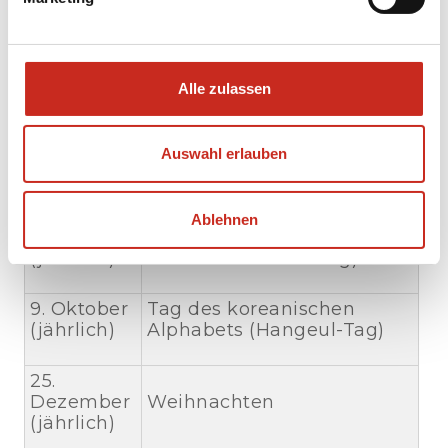
Gedenktag
(jährlich)
15. August
Tag der Befreiung
Alle zulassen
(jährlich)
16. bis 18.
Auswahl erlauben
September
Chuseok (Thanksgiving)
2025
Ablehnen
3. Oktober
Gaecheonjeol (Tag der
(jährlich)
nationalen Gründung)
9. Oktober
Tag des koreanischen
(jährlich)
Alphabets (Hangeul-Tag)
25.
Dezember
Weihnachten
(jährlich)