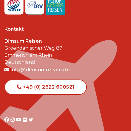
Kontakt
Dimsum Reisen
Groendahlscher Weg 87
Emmerich am Rhein
Deutschland
info@dimsumreisen.de
+49 (0) 2822 600521