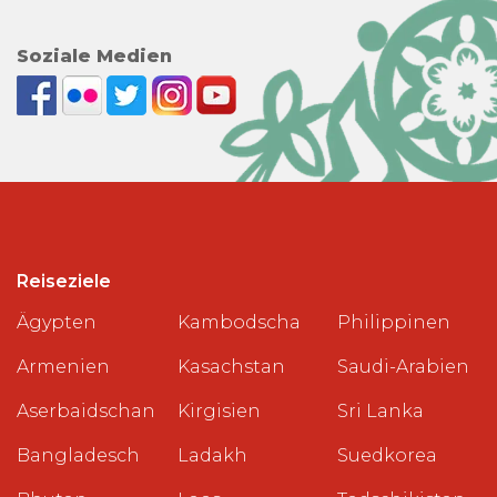
Soziale Medien
Reiseziele
Ägypten
Kambodscha
Philippinen
Armenien
Kasachstan
Saudi-Arabien
Aserbaidschan
Kirgisien
Sri Lanka
Bangladesch
Ladakh
Suedkorea