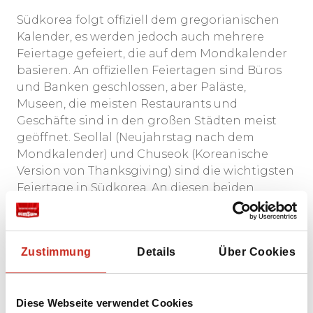
Südkorea folgt offiziell dem gregorianischen
Kalender, es werden jedoch auch mehrere
Feiertage gefeiert, die auf dem Mondkalender
basieren. An offiziellen Feiertagen sind Büros
und Banken geschlossen, aber Paläste,
Museen, die meisten Restaurants und
Geschäfte sind in den großen Städten meist
geöffnet. Seollal (Neujahrstag nach dem
Mondkalender) und Chuseok (Koreanische
Version von Thanksgiving) sind die wichtigsten
Feiertage in Südkorea. An diesen beiden
Feiertagen reisen viele Koreaner in ihre
Heimatstadt, um die Feiertage mit der Familie
zu verbringen. An diesen Tagen werden
Zustimmung
Details
Über Cookies
Banken, Regierungsstellen, Geschäfte und
Restaurants überwiegend geschlossen sein.
Diese Webseite verwendet Cookies
Hier sind die wichtigsten Feiertage aufgelistet: