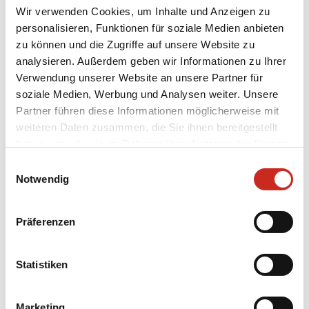
Wir verwenden Cookies, um Inhalte und Anzeigen zu
Datum
Feiertag
personalisieren, Funktionen für soziale Medien anbieten
zu können und die Zugriffe auf unsere Website zu
1. Januar
analysieren. Außerdem geben wir Informationen zu Ihrer
Neujahrstag
(jährlich)
Verwendung unserer Website an unsere Partner für
soziale Medien, Werbung und Analysen weiter. Unsere
29. Januar
Partner führen diese Informationen möglicherweise mit
Seollal (Lunar New Year)
2025
weiteren Daten zusammen, die Sie ihnen bereitgestellt
haben oder die sie im Rahmen Ihrer Nutzung der Dienste
1. März
Tag der
gesammelt haben.
Einwilligungsauswahl
(jährlich)
Unabhängigkeitsbewegung
Notwendig
5. Mai
Kindertag
Präferenzen
(jährlich)
13. Mai
Statistiken
Geburtstag Buddhas
2025
Marketing
6. Juni