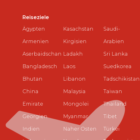
Reiseziele
Ägypten
Kasachstan
Saudi-
Armenien
Kirgisien
Arabien
Aserbaidschan
Ladakh
Sri Lanka
Bangladesch
Laos
Suedkorea
Bhutan
Libanon
Tadschikistan
China
Malaysia
Taiwan
Emirate
Mongolei
Thailand
Georgien
Myanmar
Tibet
Indien
Naher Osten
Türkei