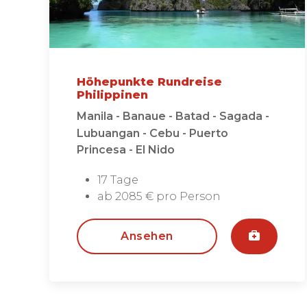
Höhepunkte Rundreise
Philippinen
Manila - Banaue - Batad - Sagada -
Lubuangan - Cebu - Puerto
Princesa - El Nido
17 Tage
ab 2085 € pro Person
Ansehen