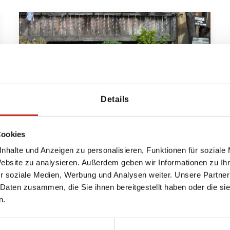
Details
Cookies
History & Heritage Rundreise
nhalte und Anzeigen zu personalisieren, Funktionen für soziale
Manila - Taal - Banaue - Batad -
Website zu analysieren. Außerdem geben wir Informationen zu I
Sagada - Vigan - Bacolod - Silay -
r soziale Medien, Werbung und Analysen weiter. Unsere Partner
Cebu
 Daten zusammen, die Sie ihnen bereitgestellt haben oder die s
n.
17 Tage
ab 2745 € pro Person