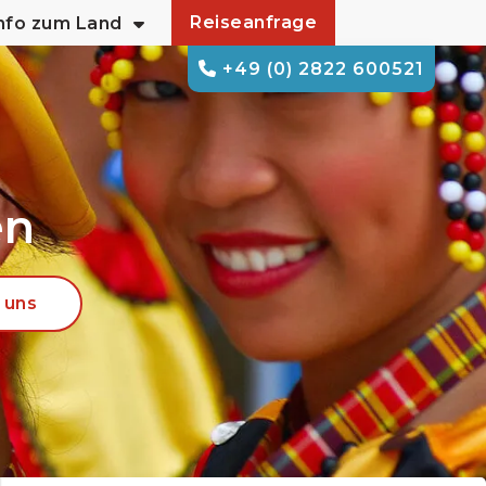
Reiseanfrage
nfo zum Land
+49 (0) 2822 600521
en
 uns