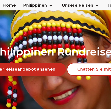
Home
Philippinen
Unsere Reisen
I
hilippinen Rundreis
er Reiseangebot ansehen
Chatten Sie mit