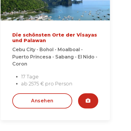
Die schönsten Orte der Visayas
und Palawan
Cebu City - Bohol - Moalboal -
Puerto Princesa - Sabang - El Nido -
Coron
17 Tage
ab 2575 € pro Person
Ansehen