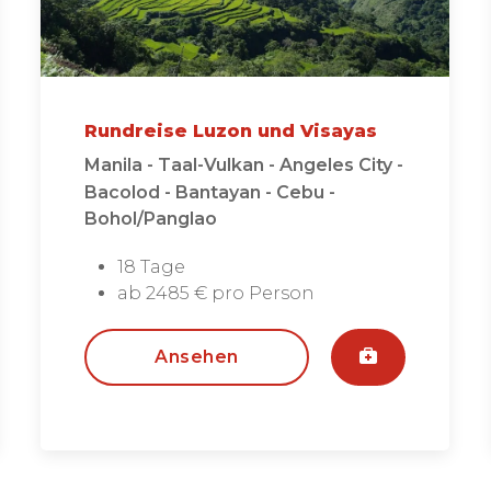
Rundreise Luzon und Visayas
Manila - Taal-Vulkan - Angeles City -
Bacolod - Bantayan - Cebu -
Bohol/Panglao
18 Tage
ab 2485 € pro Person
Ansehen