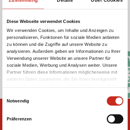
Zustimmung
Details
Über Cookies
Cookies. Diese Cookies unterscheiden wir in die
Kategorien funktionale, analytische, Werbe- und
Social-Media-Cookies.
Diese Webseite verwendet Cookies
Wir verwenden Cookies, um Inhalte und Anzeigen zu
personalisieren, Funktionen für soziale Medien anbieten
Cookie-Richtlinie Dimsum Reisen
zu können und die Zugriffe auf unsere Website zu
Datenschutzrichtlinie
analysieren. Außerdem geben wir Informationen zu Ihrer
Verwendung unserer Website an unsere Partner für
soziale Medien, Werbung und Analysen weiter. Unsere
Soziale Medien
Partner führen diese Informationen möglicherweise mit
weiteren Daten zusammen, die Sie ihnen bereitgestellt
haben oder die sie im Rahmen Ihrer Nutzung der Dienste
gesammelt haben.
Einwilligungsauswahl
Notwendig
Präferenzen
Reiseziele