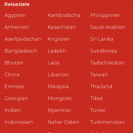
Reiseziele
Ägypten
Kambodscha
Philippinen
Armenien
Kasachstan
Saudi-Arabien
Aserbaidschan
Kirgisien
Sri Lanka
Bangladesch
Ladakh
Suedkorea
Bhutan
Laos
Tadschikistan
China
Libanon
Taiwan
Emirate
Malaysia
Thailand
Georgien
Mongolei
Tibet
Indien
Myanmar
Türkei
Indonesien
Naher Osten
Turkmenistan