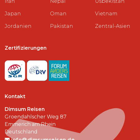
Iran
Nepal
Usbekistan
Japan
Oman
Vietnam
Jordanien
Pakistan
Zentral-Asien
Zertifizierungen
Kontakt
Dimsum Reisen
Groendahlscher Weg 87
Emmerich am Rhein
Deutschland
info@dimsumreisen.de