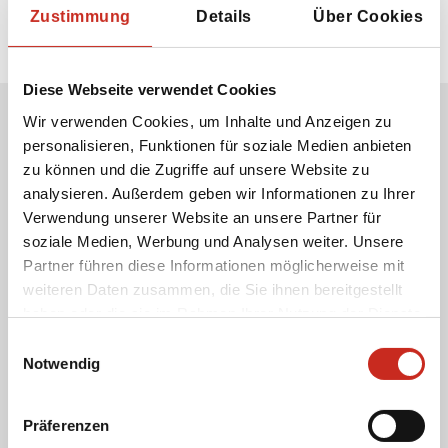
Zustimmung
Details
Über Cookies
Diese Webseite verwendet Cookies
Wir verwenden Cookies, um Inhalte und Anzeigen zu
personalisieren, Funktionen für soziale Medien anbieten
Erhalten Sie unseren Newsletter
zu können und die Zugriffe auf unsere Website zu
Ihre E-Mail-Adresse:
analysieren. Außerdem geben wir Informationen zu Ihrer
Verwendung unserer Website an unsere Partner für
soziale Medien, Werbung und Analysen weiter. Unsere
Partner führen diese Informationen möglicherweise mit
Ich stimme der Verwendung meiner E-Mail-
weiteren Daten zusammen, die Sie ihnen bereitgestellt
Adresse zu, damit ich den Newsletter von Dimsum
haben oder die sie im Rahmen Ihrer Nutzung der Dienste
Reisen erhalten kann.
gesammelt haben.
Einwilligungsauswahl
Notwendig
Präferenzen
Cookies und Datenschutz