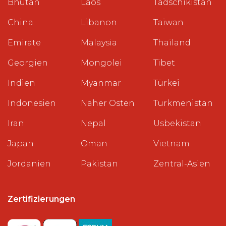
Bhutan
Laos
Tadschikistan
China
Libanon
Taiwan
Emirate
Malaysia
Thailand
Georgien
Mongolei
Tibet
Indien
Myanmar
Türkei
Indonesien
Naher Osten
Turkmenistan
Iran
Nepal
Usbekistan
Japan
Oman
Vietnam
Jordanien
Pakistan
Zentral-Asien
Zertifizierungen