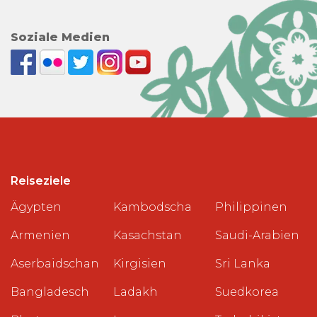
Soziale Medien
Reiseziele
Ägypten
Kambodscha
Philippinen
Armenien
Kasachstan
Saudi-Arabien
Aserbaidschan
Kirgisien
Sri Lanka
Bangladesch
Ladakh
Suedkorea