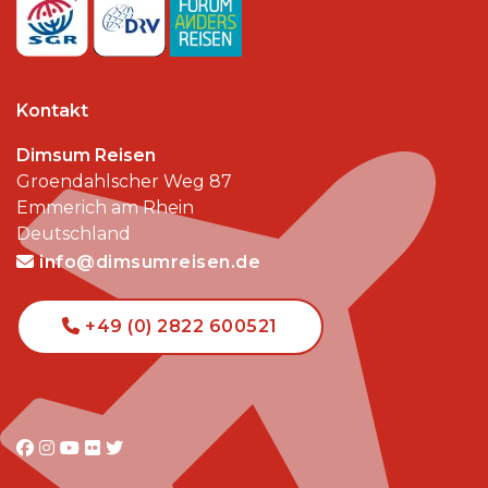
Kontakt
Dimsum Reisen
Groendahlscher Weg 87
Emmerich am Rhein
Deutschland
info@dimsumreisen.de
+49 (0) 2822 600521