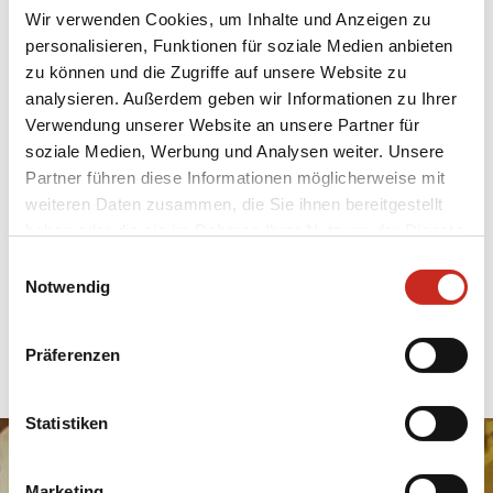
Wir verwenden Cookies, um Inhalte und Anzeigen zu
personalisieren, Funktionen für soziale Medien anbieten
zu können und die Zugriffe auf unsere Website zu
analysieren. Außerdem geben wir Informationen zu Ihrer
Verwendung unserer Website an unsere Partner für
soziale Medien, Werbung und Analysen weiter. Unsere
Möchten Sie nach Laos reisen und mehr
Partner führen diese Informationen möglicherweise mit
darüber erfahren, welche Reisehinweise das
weiteren Daten zusammen, die Sie ihnen bereitgestellt
Auswärtige Amt zu Laos gibt? Möchten Sie
haben oder die sie im Rahmen Ihrer Nutzung der Dienste
wissen, ob es sicher ist, in Laos zu reisen? Dann
gesammelt haben.
Einwilligungsauswahl
werfen Sie einen Blick auf die Seite des
Notwendig
Auswärtigen Amts
mit Reisehinweisen zu
Laos.
Präferenzen
Statistiken
Marketing