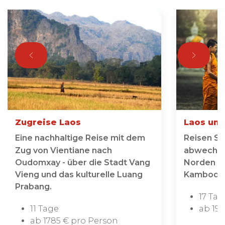
Zugreise Laos
Laos un
Eine nachhaltige Reise mit dem
Reisen Si
Zug von Vientiane nach
abwechsl
Oudomxay - über die Stadt Vang
Norden La
Vieng und das kulturelle Luang
Kambodsc
Prabang.
17 Tag
11 Tage
ab 199
ab 1785 € pro Person