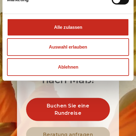
Bereit, nach
Laos zu reisen?
Unser
Alle zulassen
Reisespezialist
Auswahl erlauben
gestaltet Ihre
Reise zu 100 %
Ablehnen
nach Maß!
Buchen Sie eine
Rundreise
Beratung anfragen