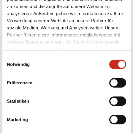
Architektur und Geschichte;
zu können und die Zugriffe auf unsere Website zu
analysieren. Außerdem geben wir Informationen zu Ihrer
Entdecken Sie die lokale Küche bei einem
Verwendung unserer Website an unsere Partner für
Abendessen bei den Menschen zu Hause.
soziale Medien, Werbung und Analysen weiter. Unsere
Partner führen diese Informationen möglicherweise mit
weiteren Daten zusammen, die Sie ihnen bereitgestellt
haben oder die sie im Rahmen Ihrer Nutzung der Dienste
Unsere beliebtesten Laos
gesammelt haben.
Einwilligungsauswahl
Notwendig
Rundreisen
Präferenzen
Statistiken
Marketing