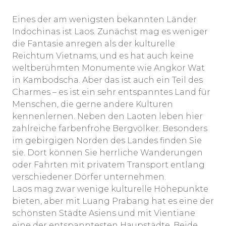
Eines der am wenigsten bekannten Länder
Indochinas ist Laos. Zunächst mag es weniger
die Fantasie anregen als der kulturelle
Reichtum Vietnams, und es hat auch keine
weltberühmten Monumente wie Angkor Wat
in Kambodscha. Aber das ist auch ein Teil des
Charmes – es ist ein sehr entspanntes Land für
Menschen, die gerne andere Kulturen
kennenlernen. Neben den Laoten leben hier
zahlreiche farbenfrohe Bergvölker. Besonders
im gebirgigen Norden des Landes finden Sie
sie. Dort können Sie herrliche Wanderungen
oder Fahrten mit privatem Transport entlang
verschiedener Dörfer unternehmen.
Laos mag zwar wenige kulturelle Höhepunkte
bieten, aber mit Luang Prabang hat es eine der
schönsten Städte Asiens und mit Vientiane
eine der entspanntesten Haupstädte. Beide