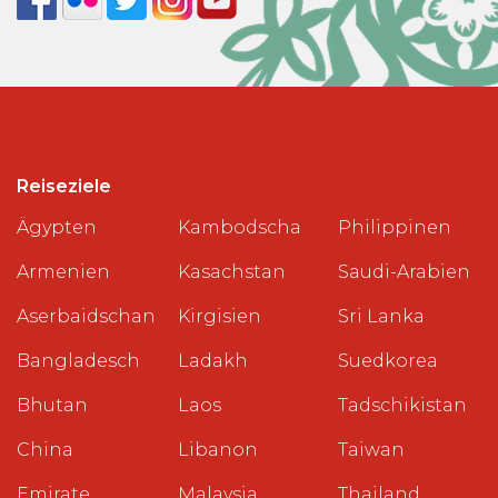
Reiseziele
Ägypten
Kambodscha
Philippinen
Armenien
Kasachstan
Saudi-Arabien
Aserbaidschan
Kirgisien
Sri Lanka
Bangladesch
Ladakh
Suedkorea
Bhutan
Laos
Tadschikistan
China
Libanon
Taiwan
Emirate
Malaysia
Thailand