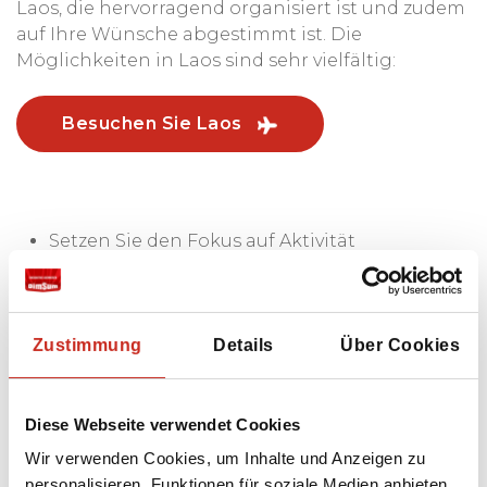
Laos, die hervorragend organisiert ist und zudem
auf Ihre Wünsche abgestimmt ist. Die
Möglichkeiten in Laos sind sehr vielfältig:
Besuchen Sie Laos
Setzen Sie den Fokus auf Aktivität
(Wanderungen in den Bergen);
Wählen Sie lokale Erlebnisse mit
persönlichen Meet-a-local-Aktivitäten;
Zustimmung
Details
Über Cookies
Abenteuerliche Aktivitäten für ein raues
Erlebnis (gehen Sie abseits der
Diese Webseite verwendet Cookies
ausgetretenen Pfade);
Wir verwenden Cookies, um Inhalte und Anzeigen zu
Vertiefung: erleben Sie Natur, Kunst,
personalisieren, Funktionen für soziale Medien anbieten