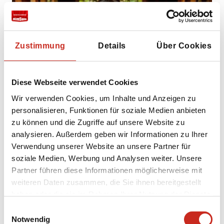
Zustimmung
Details
Über Cookies
Diese Webseite verwendet Cookies
Wir verwenden Cookies, um Inhalte und Anzeigen zu
personalisieren, Funktionen für soziale Medien anbieten
Möchten Sie einen Ruhepunkt auf Ihrer Reise
zu können und die Zugriffe auf unsere Website zu
durch Vietnam? Dann entscheiden Sie sich für
analysieren. Außerdem geben wir Informationen zu Ihrer
einige Nächte im
Tam Coc Eco Resort
, das weit
Verwendung unserer Website an unsere Partner für
entfernt vom ganzen Trubel mitten in den
soziale Medien, Werbung und Analysen weiter. Unsere
Reisfeldern liegt. Das Resort ist
Partner führen diese Informationen möglicherweise mit
im traditionellen Stil der Tonkin-Bauern erbaut
weiteren Daten zusammen, die Sie ihnen bereitgestellt
und wird von Gärten und Obstplantagen
haben oder die sie im Rahmen Ihrer Nutzung der Dienste
umgeben. Dieses Resort in Tam Coc liegt zwei
gesammelt haben.
Einwilligungsauswahl
Autostunden von Hanoi entfernt und in der
Notwendig