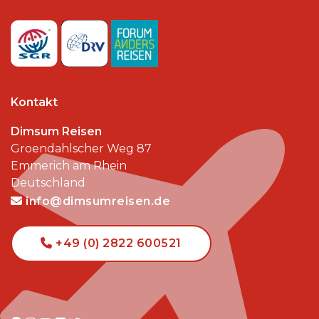
Kontakt
Dimsum Reisen
Groendahlscher Weg 87
Emmerich am Rhein
Deutschland
info@dimsumreisen.de
+49 (0) 2822 600521