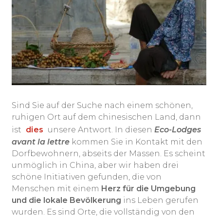
Sind Sie auf der Suche nach einem schönen,
ruhigen Ort auf dem chinesischen Land, dann
ist
dies
unsere Antwort. In diesen
Eco-Lodges
avant la lettre
kommen Sie in Kontakt mit den
Dorfbewohnern, abseits der Massen. Es scheint
unmöglich in China, aber wir haben drei
schöne Initiativen gefunden, die von
Menschen mit einem
Herz für die Umgebung
und die lokale Bevölkerung
ins Leben gerufen
wurden. Es sind Orte, die vollständig von den