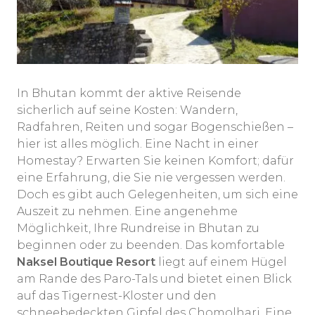
In Bhutan kommt der aktive Reisende
sicherlich auf seine Kosten: Wandern,
Radfahren, Reiten und sogar Bogenschießen –
hier ist alles möglich. Eine Nacht in einer
Homestay? Erwarten Sie keinen Komfort; dafür
eine Erfahrung, die Sie nie vergessen werden.
Doch es gibt auch Gelegenheiten, um sich eine
Auszeit zu nehmen. Eine angenehme
Möglichkeit, Ihre Rundreise in Bhutan zu
beginnen oder zu beenden. Das komfortable
Naksel Boutique Resort
liegt auf einem Hügel
am Rande des Paro-Tals und bietet einen Blick
auf das Tigernest-Kloster und den
schneebedeckten Gipfel des Chomolhari. Eine