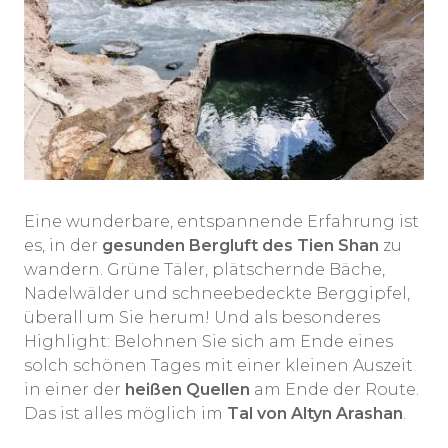
Eine wunderbare, entspannende Erfahrung ist
es, in der
gesunden Bergluft des Tien Shan
zu
wandern. Grüne Täler, plätschernde Bäche,
Nadelwälder und schneebedeckte Berggipfel,
überall um Sie herum! Und als besonderes
Highlight: Belohnen Sie sich am Ende eines
solch schönen Tages mit einer kleinen Auszeit
in einer der
heißen Quellen
am Ende der Route.
Das ist alles möglich im
Tal von Altyn Arashan
.