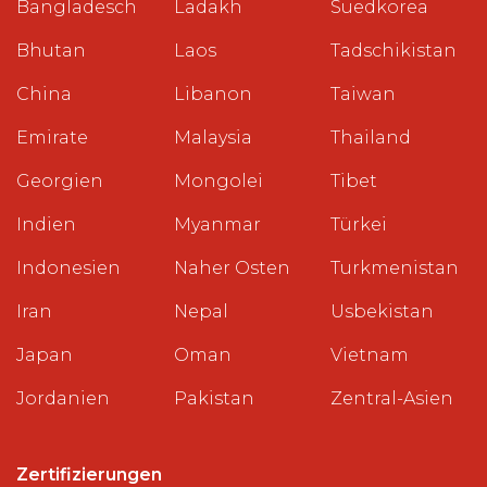
Bangladesch
Ladakh
Suedkorea
Bhutan
Laos
Tadschikistan
China
Libanon
Taiwan
Emirate
Malaysia
Thailand
Georgien
Mongolei
Tibet
Indien
Myanmar
Türkei
Indonesien
Naher Osten
Turkmenistan
Iran
Nepal
Usbekistan
Japan
Oman
Vietnam
Jordanien
Pakistan
Zentral-Asien
Zertifizierungen