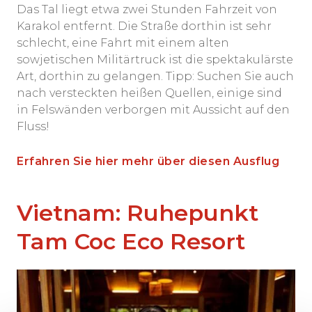
Das Tal liegt etwa zwei Stunden Fahrzeit von
Karakol entfernt. Die Straße dorthin ist sehr
schlecht, eine Fahrt mit einem alten
sowjetischen Militärtruck ist die spektakulärste
Art, dorthin zu gelangen. Tipp: Suchen Sie auch
nach versteckten heißen Quellen, einige sind
in Felswänden verborgen mit Aussicht auf den
Fluss!
Erfahren Sie hier mehr über diesen Ausflug
Vietnam: Ruhepunkt
Tam Coc Eco Resort