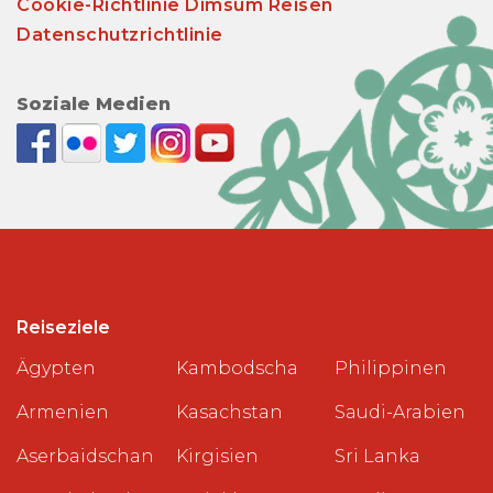
Cookie-Richtlinie Dimsum Reisen
Datenschutzrichtlinie
Soziale Medien
Reiseziele
Ägypten
Kambodscha
Philippinen
Armenien
Kasachstan
Saudi-Arabien
Aserbaidschan
Kirgisien
Sri Lanka