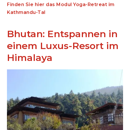
Finden Sie hier das Modul Yoga-Retreat im
Kathmandu-Tal
Bhutan: Entspannen in
einem Luxus-Resort im
Himalaya