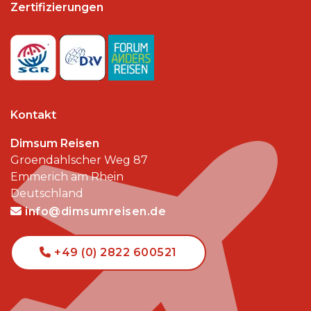
Zertifizierungen
Kontakt
Dimsum Reisen
Groendahlscher Weg 87
Emmerich am Rhein
Deutschland
info@dimsumreisen.de
+49 (0) 2822 600521