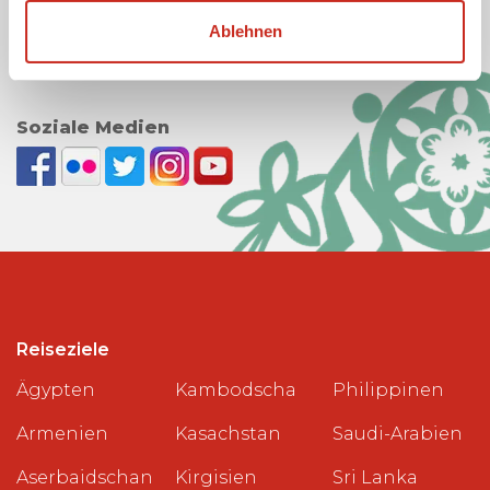
Cookie-Richtlinie Dimsum Reisen
Ablehnen
Datenschutzrichtlinie
Soziale Medien
Reiseziele
Ägypten
Kambodscha
Philippinen
Armenien
Kasachstan
Saudi-Arabien
Aserbaidschan
Kirgisien
Sri Lanka