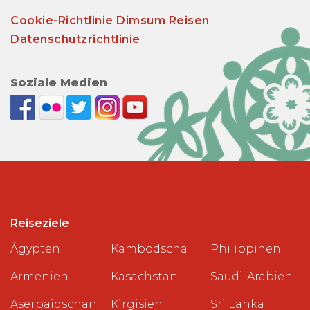
Cookie-Richtlinie Dimsum Reisen
Datenschutzrichtlinie
Soziale Medien
Reiseziele
Ägypten
Kambodscha
Philippinen
Armenien
Kasachstan
Saudi-Arabien
Aserbaidschan
Kirgisien
Sri Lanka