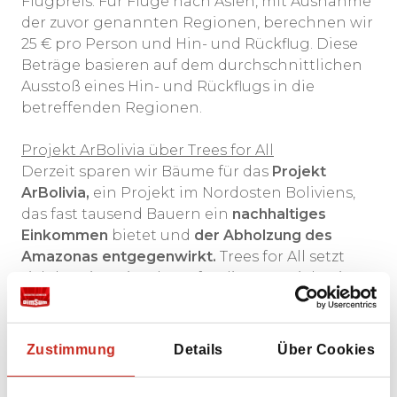
Flugpreis. Für Flüge nach Asien, mit Ausnahme
der zuvor genannten Regionen, berechnen wir
25 € pro Person und Hin- und Rückflug. Diese
Beträge basieren auf dem durchschnittlichen
Ausstoß eines Hin- und Rückflugs in die
betreffenden Regionen.
Projekt ArBolivia über Trees for All
Derzeit sparen wir Bäume für das
Projekt
ArBolivia,
ein Projekt im Nordosten Boliviens,
das fast tausend Bauern ein
nachhaltiges
Einkommen
bietet und
der Abholzung des
Amazonas entgegenwirkt.
Trees for All setzt
sich bereits seit Jahren für dieses Projekt ein
und hat inzwischen bereits rund 1 Million
Bäume gepflanzt!
Zustimmung
Details
Über Cookies
Durch die Wiederaufforstung degradierter
landwirtschaftlicher Flächen mit