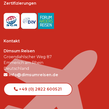
Zertifizierungen
Kontakt
Dimsum Reisen
Groendahlscher Weg 87
Emmerich am Rhein
Deutschland
info@dimsumreisen.de
+49 (0) 2822 600521