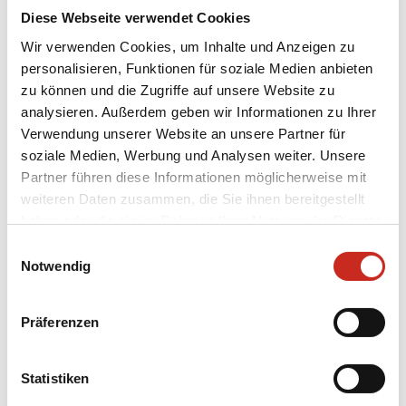
einheimischen Baumarten schafft ArBolivia
Diese Webseite verwendet Cookies
wirtschaftliche Perspektiven für die Familien,
Wir verwenden Cookies, um Inhalte und Anzeigen zu
hilft beim Wiederaufbau und dem Schutz der
personalisieren, Funktionen für soziale Medien anbieten
Wälder und trägt aktiv zur Klimamigration bei.
zu können und die Zugriffe auf unsere Website zu
analysieren. Außerdem geben wir Informationen zu Ihrer
Was spenden Sie genau mit dem von uns
Verwendung unserer Website an unsere Partner für
festgelegten Betrag? Ausgehend vom
soziale Medien, Werbung und Analysen weiter. Unsere
Aufforstungsprojekt in Bolivien entspricht das:
Partner führen diese Informationen möglicherweise mit
25 € = 9 Bäume
weiteren Daten zusammen, die Sie ihnen bereitgestellt
15 € = 6 Bäume
haben oder die sie im Rahmen Ihrer Nutzung der Dienste
gesammelt haben.
Warum entscheiden wir uns für Trees for All?
Einwilligungsauswahl
Notwendig
Sie sind der
erfahrenste Anbieter von CO2-
Kompensation in den Niederlanden
und die
einzige Stiftung in den Niederlanden mit
CBF-
Präferenzen
Siegel
, über die CO2 über nachhaltige
Waldprojekte kompensiert werden kann. Alle
ihre Projekte sind zertifiziert und garantieren
Statistiken
die Menge an gebundenem CO2.