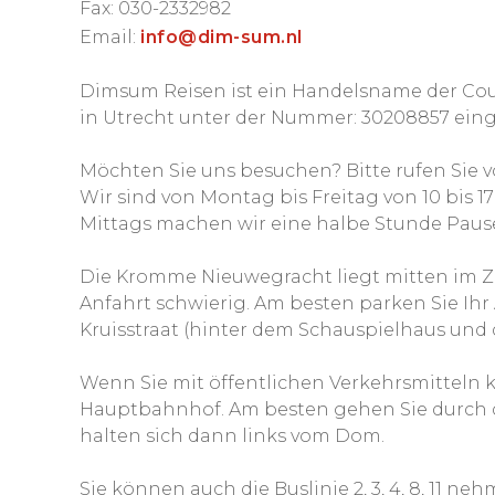
Fax: 030-2332982
Email:
info@dim-sum.nl
Dimsum Reisen ist ein Handelsname der Cou
in Utrecht unter der Nummer: 30208857 ein
Möchten Sie uns besuchen? Bitte rufen Sie v
Wir sind von Montag bis Freitag von 10 bis 17
Mittags machen wir eine halbe Stunde Pause 
Die Kromme Nieuwegracht liegt mitten im Ze
Anfahrt schwierig. Am besten parken Sie Ih
Kruisstraat (hinter dem Schauspielhaus und 
Wenn Sie mit öffentlichen Verkehrsmitteln 
Hauptbahnhof. Am besten gehen Sie durch
halten sich dann links vom Dom.
Sie können auch die Buslinie 2, 3, 4, 8, 11 n