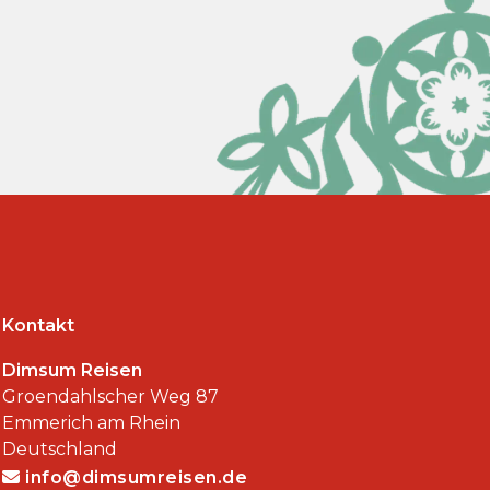
Kontakt
Dimsum Reisen
Groendahlscher Weg 87
Emmerich am Rhein
Deutschland
info@dimsumreisen.de