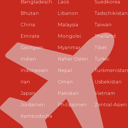
Bangladesch
Laos
Suedkorea
Bhutan
Libanon
Tadschikistan
China
Malaysia
Taiwan
Emirate
Mongolei
Thailand
Georgien
Myanmar
Tibet
Indien
Naher Osten
Türkei
Indonesien
Nepal
Turkmenista
Iran
Oman
Usbekistan
Japan
Pakistan
Vietnam
Jordanien
Philippinen
Zentral-Asien
Kambodscha