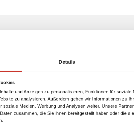
Cookies und Datenschutz
Die Website von Dimsum Reisen verwendet
Cookies. Diese Cookies unterscheiden wir in
Details
die Kategorien funktionale, analytische,
Werbe- und Social-Media-Cookies.
Cookies
Cookie-Richtlinie Dimsum Reisen
nhalte und Anzeigen zu personalisieren, Funktionen für soziale
Datenschutzrichtlinie
Website zu analysieren. Außerdem geben wir Informationen zu I
r soziale Medien, Werbung und Analysen weiter. Unsere Partner
 Daten zusammen, die Sie ihnen bereitgestellt haben oder die s
n.