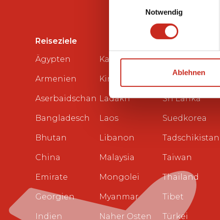
Einwilligungsauswahl
Notwendig
Reiseziele
Ägypten
Kasachstan
Saudi-
Ablehnen
Armenien
Kirgisien
Arabien
Aserbaidschan
Ladakh
Sri Lanka
Bangladesch
Laos
Suedkorea
Bhutan
Libanon
Tadschikistan
China
Malaysia
Taiwan
Emirate
Mongolei
Thailand
Georgien
Myanmar
Tibet
Indien
Naher Osten
Türkei