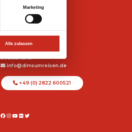
Marketing
Kontakt
Dimsum Reisen
Alle zulassen
Groendahlscher Weg 87
Emmerich am Rhein
Deutschland
info@dimsumreisen.de
+49 (0) 2822 600521