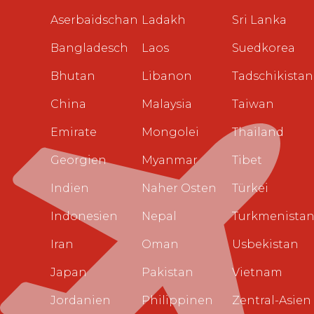
Aserbaidschan
Ladakh
Sri Lanka
Bangladesch
Laos
Suedkorea
Bhutan
Libanon
Tadschikistan
China
Malaysia
Taiwan
Emirate
Mongolei
Thailand
Georgien
Myanmar
Tibet
Indien
Naher Osten
Türkei
Indonesien
Nepal
Turkmenista
Iran
Oman
Usbekistan
Japan
Pakistan
Vietnam
Jordanien
Philippinen
Zentral-Asien