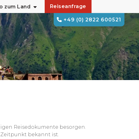
Reiseanfrage
fo zum Land
+49 (0) 2822 600521
chtigen Reisedokumente besorgen.
Zeitpunkt bekannt ist.