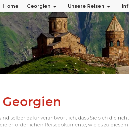
Home
Georgien
Unsere Reisen
In
 Georgien
nd selber dafür verantwortlich, dass Sie sich die ri
ie erforderlichen Reisedokumente, wie es zu diesem 