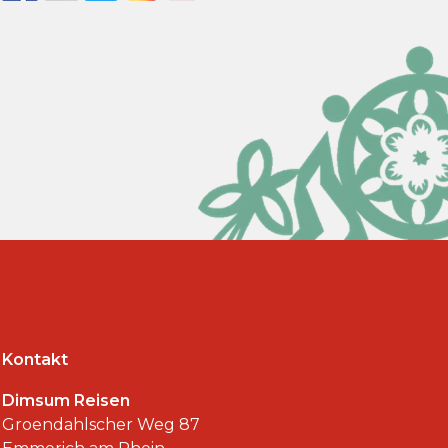
Kontakt
Dimsum Reisen
Groendahlscher Weg 87