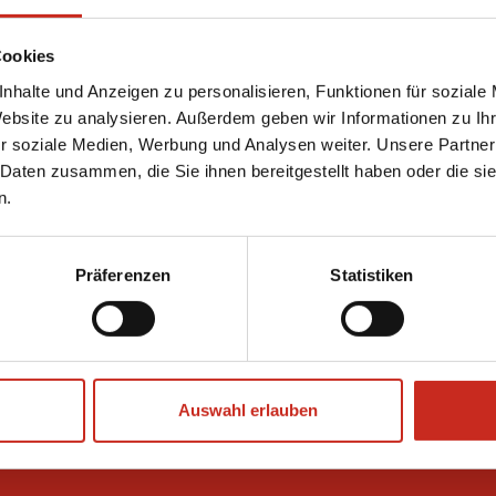
Cookies
nhalte und Anzeigen zu personalisieren, Funktionen für soziale
Website zu analysieren. Außerdem geben wir Informationen zu I
Cookies und Datenschutz
r soziale Medien, Werbung und Analysen weiter. Unsere Partner
 Daten zusammen, die Sie ihnen bereitgestellt haben oder die s
Die Website von Dimsum Reisen verwendet
n.
Cookies. Diese Cookies unterscheiden wir in
die Kategorien funktionale, analytische,
Werbe- und Social-Media-Cookies.
Präferenzen
Statistiken
Cookie-Richtlinie Dimsum Reisen
Datenschutzrichtlinie
Auswahl erlauben