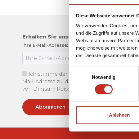
Diese Webseite verwendet 
Wir verwenden Cookies, um I
und die Zugriffe auf unsere 
Erhalten Sie unseren Newsletter
Website an unsere Partner fü
Ihre E-Mail-Adresse:
möglicherweise mit weiteren
der Dienste gesammelt habe
Einwilligungsauswahl
Ich stimme der Verwendung meiner E-
Notwendig
Mail-Adresse zu, damit ich den Newsletter
von Dimsum Reisen erhalten kann.
Ablehnen