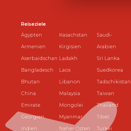
Reiseziele
Ägypten
Kasachstan
Saudi-
Armenien
Kirgisien
Arabien
Aserbaidschan
Ladakh
Sri Lanka
Bangladesch
Laos
Suedkorea
Bhutan
Libanon
Tadschikistan
China
Malaysia
Taiwan
Emirate
Mongolei
Thailand
Georgien
Myanmar
Tibet
Indien
Naher Osten
Türkei