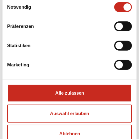
SRI LANKA - Treffen Sie
Einwilligungsauswahl
Notwendig
Einheimische! -
Hiriwadunna
Präferenzen
DORFTOUR
Statistiken
Marketing
Alle zulassen
Auswahl erlauben
Ablehnen