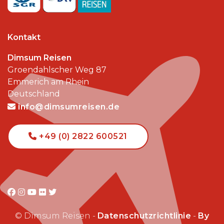
Kontakt
Dimsum Reisen
Groendahlscher Weg 87
Emmerich am Rhein
Deutschland
info@dimsumreisen.de
+49 (0) 2822 600521
© Dimsum Reisen -
Datenschutzrichtlinie
-
By