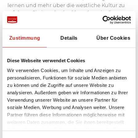
lernen und mehr über die westliche Kultur zu
erfahren. Sie ist sehr dankbar, dass sie diese
Chance erhalten hat, und möchte nun
Touristen die birmanische Küche
näherbringen! Zuerst gehen Sie zum lokalen
Zustimmung
Details
Über Cookies
Markt, wo Sie lernen, welche Zutaten und
Produkte benötigt werden, um ein
traditionelles birmanisches Gericht
Diese Webseite verwendet Cookies
zuzubereiten. Anschließend gehen Sie zu Zuzus
Wir verwenden Cookies, um Inhalte und Anzeigen zu
Haus, das im Zentrum von Nyaung Shwe liegt,
personalisieren, Funktionen für soziale Medien anbieten
wo Sie gemeinsam lokale Gerichte zubereiten.
zu können und die Zugriffe auf unsere Website zu
Nach dem Kochen genießen Sie
analysieren. Außerdem geben wir Informationen zu Ihrer
selbstverständlich Ihre selbstgemachte
Verwendung unserer Website an unsere Partner für
Mahlzeit, ein sehr schönes Erlebnis! Sie
soziale Medien, Werbung und Analysen weiter. Unsere
können zwischen einem Mittagessen oder
Partner führen diese Informationen möglicherweise mit
einem Abendessen wählen.
weiteren Daten zusammen, die Sie ihnen bereitgestellt
haben oder die sie im Rahmen Ihrer Nutzung der Dienste
gesammelt haben.