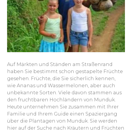
Auf Märkten und Ständen am Straßenrand
haben Sie bestimmt schon gestapelte Früchte
gesehen. Früchte, die Sie sicherlich kennen,
wie Ananas und Wassermelonen, aber auch
unbekannte Sorten. Viele davon stammen aus
den fruchtbaren Hochländern von Munduk.
Heute unternehmen Sie zusammen mit Ihrer
Familie und Ihrem Guide einen Spaziergang
über die Plantagen von Munduk. Sie werden
hier auf der Suche nach Kräutern und Früchten