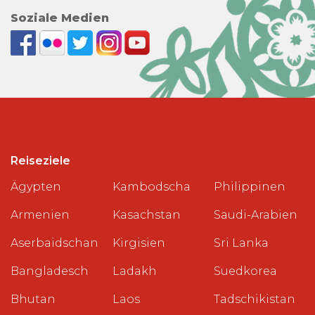
Soziale Medien
Reiseziele
Ägypten
Kambodscha
Philippinen
Armenien
Kasachstan
Saudi-Arabien
Aserbaidschan
Kirgisien
Sri Lanka
Bangladesch
Ladakh
Suedkorea
Bhutan
Laos
Tadschikistan