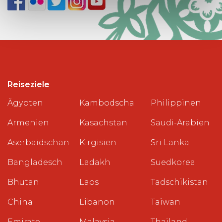
Reiseziele
Ägypten
Kambodscha
Philippinen
Armenien
Kasachstan
Saudi-Arabien
Aserbaidschan
Kirgisien
Sri Lanka
Bangladesch
Ladakh
Suedkorea
Bhutan
Laos
Tadschikistan
China
Libanon
Taiwan
Emirate
Malaysia
Thailand