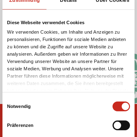
Zustimmung
Details
Über Cookies
Cookies. Diese Cookies unterscheiden wir in die
Kategorien funktionale, analytische, Werbe- und
Social-Media-Cookies.
Diese Webseite verwendet Cookies
Wir verwenden Cookies, um Inhalte und Anzeigen zu
personalisieren, Funktionen für soziale Medien anbieten
Cookie-Richtlinie Dimsum Reisen
zu können und die Zugriffe auf unsere Website zu
Datenschutzrichtlinie
analysieren. Außerdem geben wir Informationen zu Ihrer
Verwendung unserer Website an unsere Partner für
soziale Medien, Werbung und Analysen weiter. Unsere
Soziale Medien
Partner führen diese Informationen möglicherweise mit
weiteren Daten zusammen, die Sie ihnen bereitgestellt
haben oder die sie im Rahmen Ihrer Nutzung der Dienste
gesammelt haben.
Einwilligungsauswahl
Notwendig
Präferenzen
Reiseziele