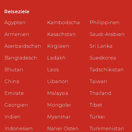
Reiseziele
Ägypten
Kambodscha
Philippinen
Armenien
Kasachstan
Saudi-Arabien
Aserbaidschan
Kirgisien
Sri Lanka
Bangladesch
Ladakh
Suedkorea
Bhutan
Laos
Tadschikistan
China
Libanon
Taiwan
Emirate
Malaysia
Thailand
Georgien
Mongolei
Tibet
Indien
Myanmar
Türkei
Indonesien
Naher Osten
Turkmenistan