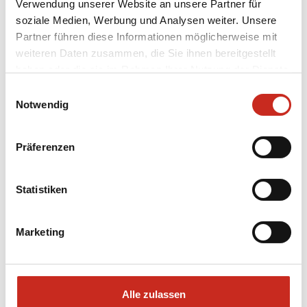
Verwendung unserer Website an unsere Partner für
soziale Medien, Werbung und Analysen weiter. Unsere
Partner führen diese Informationen möglicherweise mit
weiteren Daten zusammen, die Sie ihnen bereitgestellt
haben oder die sie im Rahmen Ihrer Nutzung der Dienste
gesammelt haben.
Einwilligungsauswahl
Notwendig
Lieber direkt Kontakt mit
Henk-Jan Koopmans ?
Präferenzen
Rufen Sie an: 02822 600521
E-Mail: info@dimsumreisen.de
Statistiken
Marketing
Alle zulassen