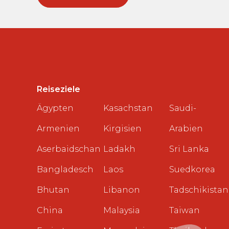
Reiseziele
Ägypten
Kasachstan
Saudi-
Armenien
Kirgisien
Arabien
Aserbaidschan
Ladakh
Sri Lanka
Bangladesch
Laos
Suedkorea
Bhutan
Libanon
Tadschikistan
China
Malaysia
Taiwan