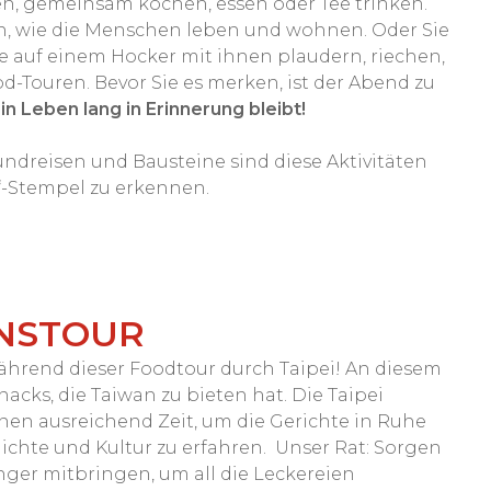
, gemeinsam kochen, essen oder Tee trinken.
n, wie die Menschen leben und wohnen. Oder Sie
e auf einem Hocker mit ihnen plaudern, riechen,
od-Touren. Bevor Sie es merken, ist der Abend zu
n Leben lang in Erinnerung bleibt!
dreisen und Bausteine sind diese Aktivitäten
“-Stempel zu erkennen.
ENSTOUR
ährend dieser Foodtour durch Taipei! An diesem
acks, die Taiwan zu bieten hat. Die Taipei
nen ausreichend Zeit, um die Gerichte in Ruhe
ichte und Kultur zu erfahren. Unser Rat: Sorgen
nger mitbringen, um all die Leckereien