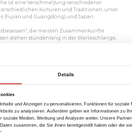
he ist eine Verschmelzung verschiedener
erschiedlichen Kulturen und Traditionen, unter
s (Fujian und Guangdong) und Japan.
sensbesessen“, die meisten Zusammenkünfte
esen stehen stundenlang in der Warteschlange,
taiwanesische „Xiao Chi“ bedeutet wörtlich
eine Häppchen, die man über den ganzen Tag
iner Hauptmahlzeit kombiniert werden. Die Xiao
r Straße verkauft, und es gibt eine große
sch, Fisch, Huhn, Reis und Soja. Anfang des 20.
Details
pe aus China nach Taiwan eingeführt. Heute ist
an.
Cookies
nhalte und Anzeigen zu personalisieren, Funktionen für soziale
Website zu analysieren. Außerdem geben wir Informationen zu I
r soziale Medien, Werbung und Analysen weiter. Unsere Partner
 Daten zusammen, die Sie ihnen bereitgestellt haben oder die s
n.