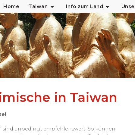
Home
Taiwan
Info zum Land
Unse
eimische in Taiwan
se!
he“ sind unbedingt empfehlenswert: So können