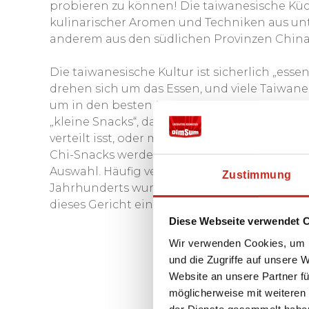
probieren zu können! Die taiwanesische Küc
kulinarischer Aromen und Techniken aus unt
anderem aus den südlichen Provinzen China
Die taiwanesische Kultur ist sicherlich „es
drehen sich um das Essen, und viele Taiwan
um in den besten Restaurants zu essen. Der 
„kleine Snacks“, das sind hauptsächlich kl
verteilt isst, oder mehrere Snacks, die zu e
Chi-Snacks werden an kleinen Ständen auf de
Auswahl. Häufig verwendete Zutaten sind Flei
Zustimmung
Jahrhunderts wurde die Rindfleischnudelsup
dieses Gericht eines der beliebtesten in Taiw
Diese Webseite verwendet 
Wir verwenden Cookies, um I
und die Zugriffe auf unsere 
Website an unsere Partner fü
möglicherweise mit weiteren
der Dienste gesammelt habe