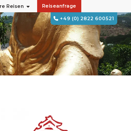
Reiseanfrage
re Reisen
+49 (0) 2822 600521